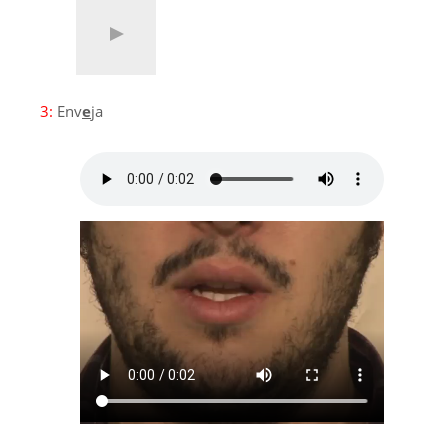
3:
Env
e
ja