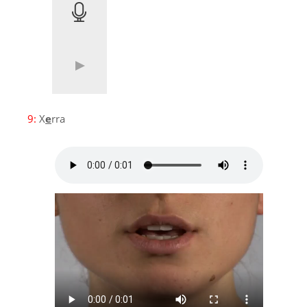
9:
X
e
rra