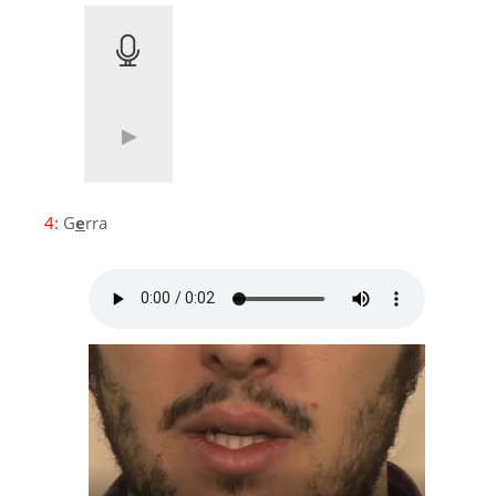
4:
G
e
rra