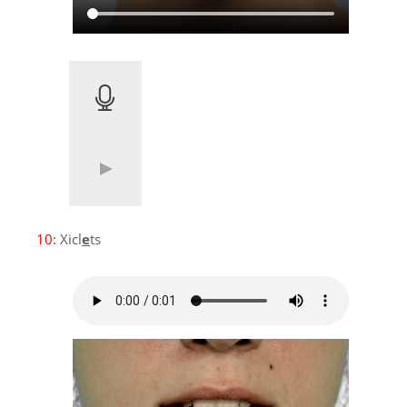
10:
Xicl
e
ts