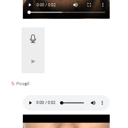
5:
Pinz
e
ll