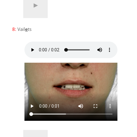
8:
Vail
e
ts