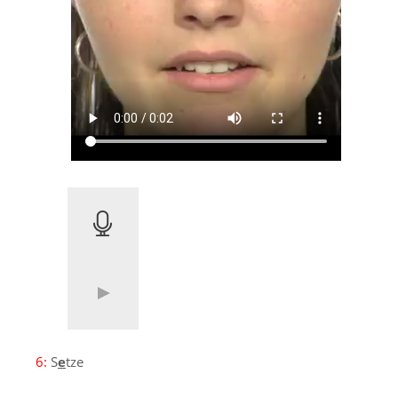
6:
S
e
tze