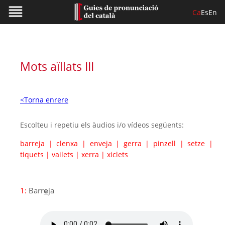
Ca
Es
En
Mots aïllats III
<Torna enrere
Escolteu i repetiu els àudios i/o vídeos següents:
barreja
|
clenxa
|
enveja
|
gerra
|
pinzell
|
setze
|
tiquets
|
vailets
|
xerra
|
xiclets
1:
Barr
e
ja