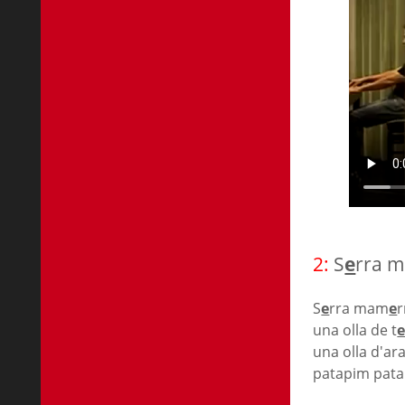
2:
S
e
rra 
S
e
rra mam
e
r
una olla de t
una olla d'ar
patapim pata