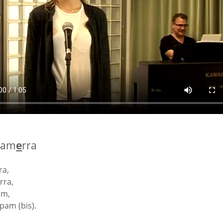
mam
e
rra
ra,
e
rra,
am,
pam (bis).