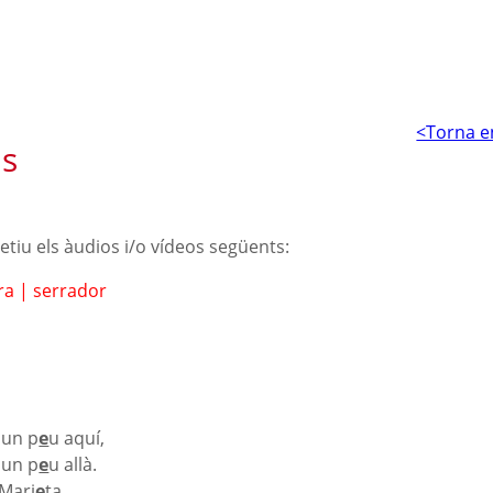
<Torna e
s
petiu els àudios i/o vídeos següents:
ra
|
serrador
 un p
e
u aquí,
 un p
e
u allà.
 Mari
e
ta,