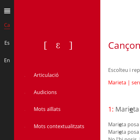
Ca
Cançon
[ɛ]
Es
En
Escolteu i re
Articulació
Marieta
|
ser
Audicions
1:
Mari
e
ta
Mots aïllats
Mari
e
ta posa
Mots contextualitzats
Mari
e
ta posa
No l'hi posis,