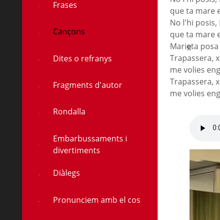
Frases
que ta mare e
No l'hi posis,
Cançons
que ta mare e
Mari
e
ta posa
à
Trapassera, x
Dites o refranys
me volies en
Trapassera, x
Fragments d'autor
me volies en
Rondalla
Embarbussaments i
divertiments
Diàlegs
Pronunciem amb el cos