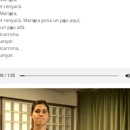
t renyarà.
 Mari
e
ta,
t renyarà.
Mari
e
ta posa un p
e
u aquí,
 un p
e
u allà.
icarrona,
ganyar.
icarrona,
ganyar.