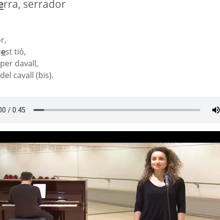
e
rra, serrador
r,
u
e
st tió,
per davall,
del cavall (bis).