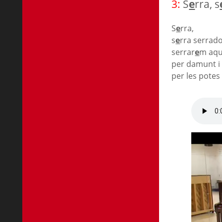
3:
S
e
rra, s
S
e
rra,
s
e
rra serrado
serrar
e
m aq
per damunt i 
per les potes 