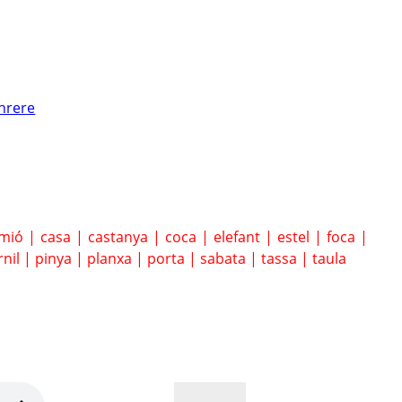
nrere
amió
|
casa
|
castanya
|
coca
|
elefant
|
estel
|
foca
|
rnil
|
pinya
|
planxa
|
porta
|
sabata
|
tassa
|
taula