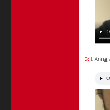
3:
L'Ann
a