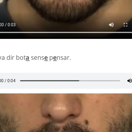
a dir bot
a
sens
e
p
e
nsar.