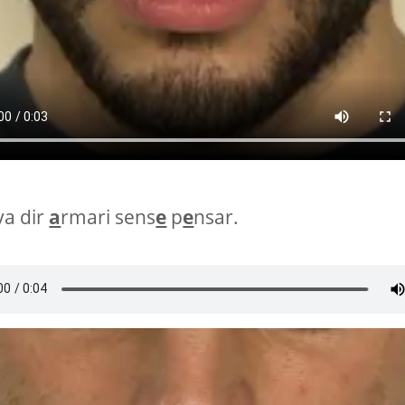
va dir
a
rmari sens
e
p
e
nsar.