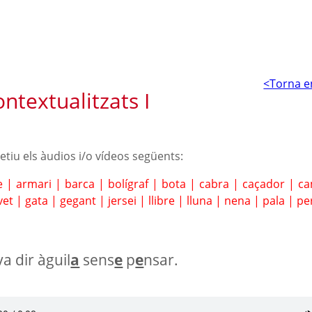
<Torna e
ntextualitzats I
petiu els àudios i/o vídeos següents:
e
|
armari
|
barca
|
bolígraf
|
bota
|
cabra
|
caçador
|
c
vet
|
gata
|
gegant
|
jersei
|
llibre
|
lluna
|
nena
|
pala
|
pe
a dir àguil
a
sens
e
p
e
nsar.