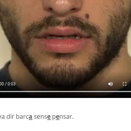
a dir barc
a
sens
e
p
e
nsar.