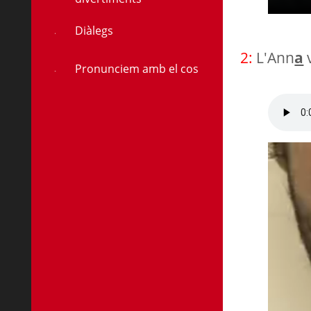
Diàlegs
2:
L'Ann
a
v
Pronunciem amb el cos