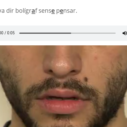
a dir bolígr
a
f sens
e
p
e
nsar.