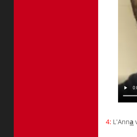
4:
L'Ann
a
v