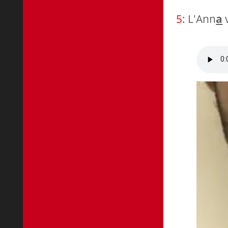
5:
L'Ann
a
v