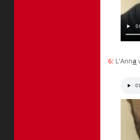
6:
L'Ann
a
v