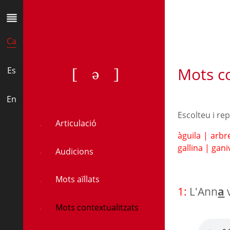
Ca
Mots co
[ə]
Es
En
Escolteu i re
Articulació
àguila
|
arbr
gallina
|
gani
Audicions
Mots aïllats
1:
L'Ann
a
v
Mots contextualitzats