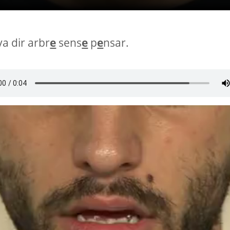
a dir arbr
e
sens
e
p
e
nsar.