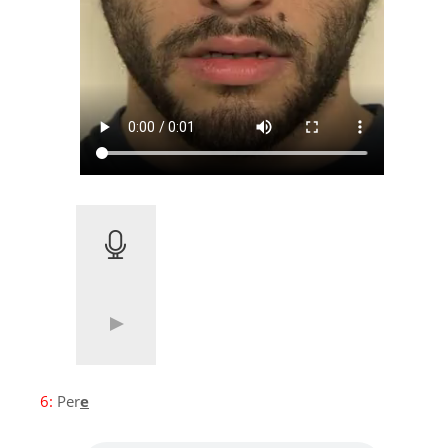
6:
Per
e