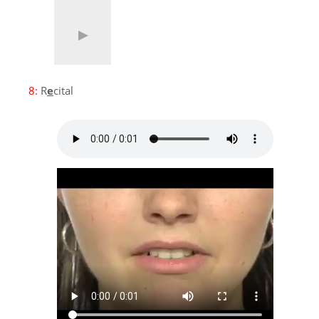
8:
R
e
cital