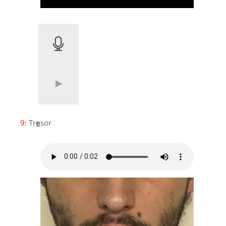
9:
Tr
e
sor