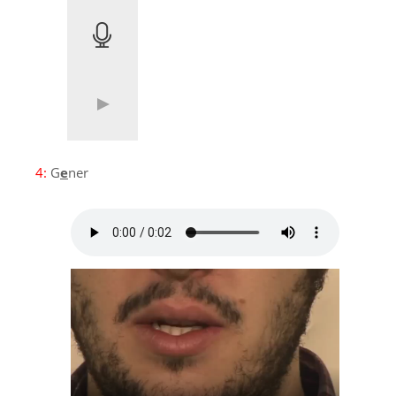
4:
G
e
ner