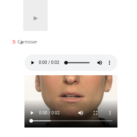
3:
C
a
rnisser