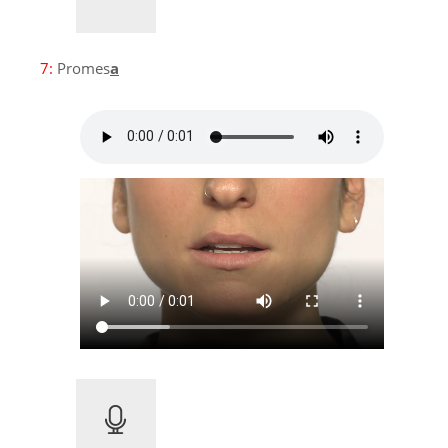
7:
Promes
a