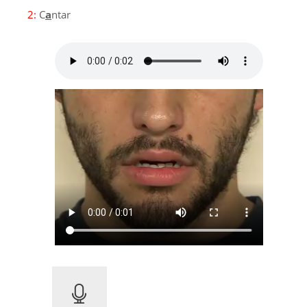
2:
C
a
ntar