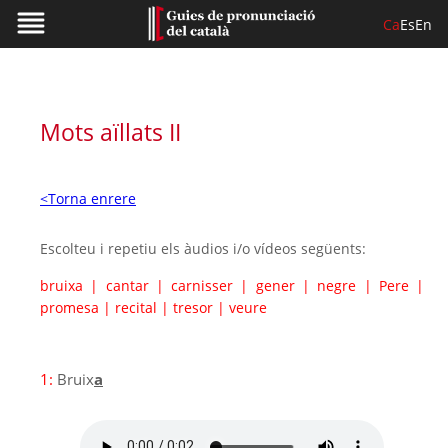
Ca
Es
En
Mots aïllats II
<Torna enrere
Escolteu i repetiu els àudios i/o vídeos següents:
bruixa
|
cantar
|
carnisser
|
gener
|
negre
|
Pere
|
promesa
|
recital
|
tresor
|
veure
1:
Bruix
a