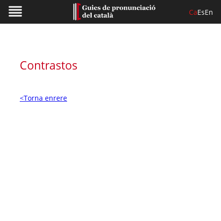
Ca
Es
En
Contrastos
<Torna enrere