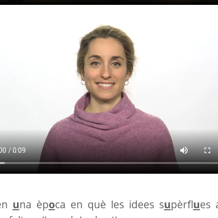
en
u
na èp
o
ca en què les idees s
u
pèrfl
u
es 