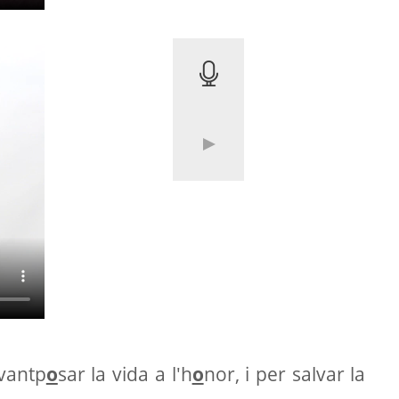
vantp
o
sar la vida a l'h
o
nor, i per salvar la