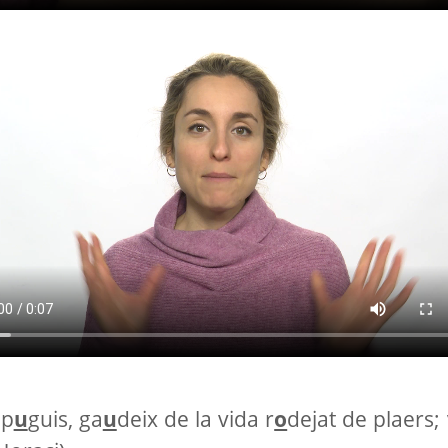
 p
u
guis, ga
u
deix de la vida r
o
dejat de plaers; 