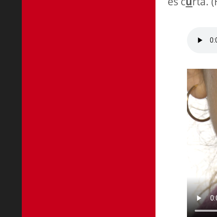
és c
u
rta. 