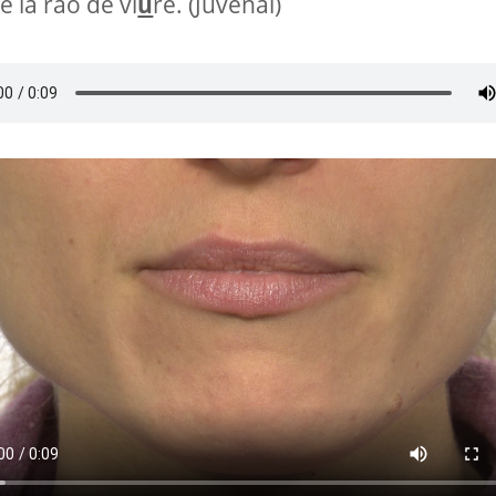
e la raó de vi
u
re. (Juvenal)