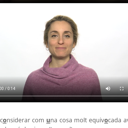
c
o
nsiderar com
u
na cosa molt equiv
o
cada a