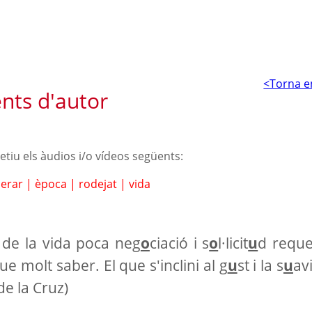
<Torna e
nts d'autor
petiu els àudios i/o vídeos següents:
derar
|
època
|
rodejat
|
vida
 de la vida poca neg
o
ciació i s
o
l·licit
u
d reque
ue molt saber. El que s'inclini al g
u
st i la s
u
av
de la Cruz)