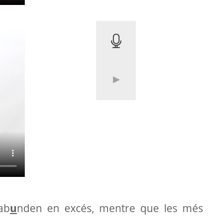
ab
u
nden en excés, mentre que les més