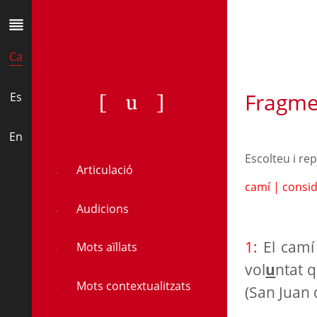
Ca
Fragme
[u]
Es
En
Escolteu i re
Articulació
camí
|
consi
Audicions
1:
El camí
Mots aïllats
vol
u
ntat q
Mots contextualitzats
(San Juan 