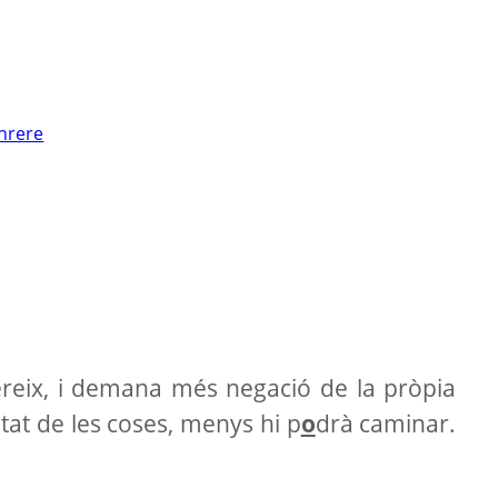
nrere
reix, i demana més negació de la pròpia
itat de les coses, menys hi p
o
drà caminar.