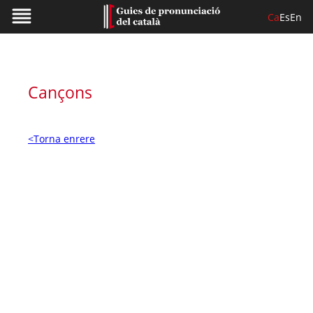
Ca
Es
En
Cançons
<Torna enrere