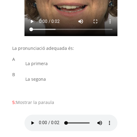
La pronunciació adequada és:
A
La primera
B
La segona
5:
Mostrar la paraula