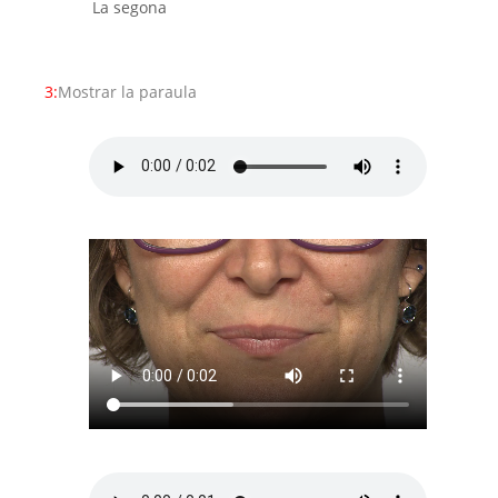
La segona
3:
Mostrar la paraula