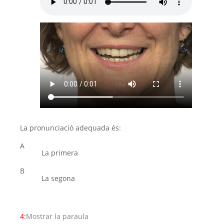
La pronunciació adequada és:
A
La primera
B
La segona
4:
Mostrar la paraula