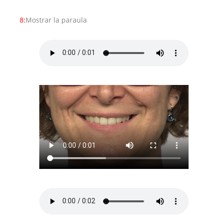
8:
Mostrar la paraula