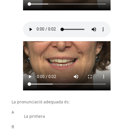
La pronunciació adequada és:
A
La primera
B