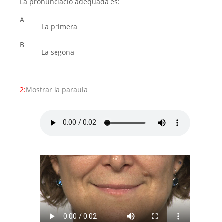
La pronunciació adequada és:
A
La primera
B
La segona
2:
Mostrar la paraula