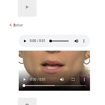
4:
R
ebat