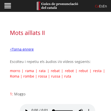
Ca
Es
En
Mots aïllats II
<Torna enrere
Escolteu i repetiu els àudios i/o vídeos següents:
morro
|
rama
|
rata
|
rebat
|
rebot
|
rebut
|
resta
|
Roma
|
rombe
|
rossa
|
russa
|
ruta
1:
Mo
rr
o