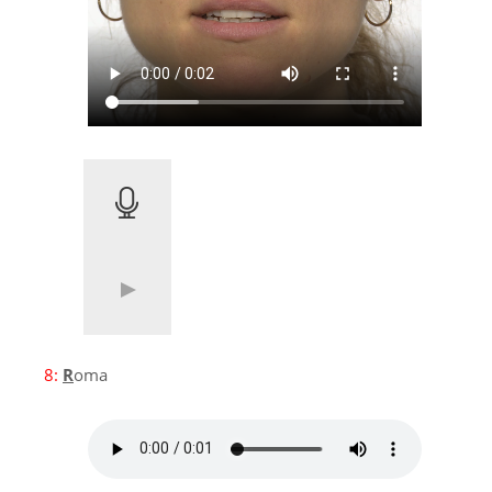
8:
R
oma