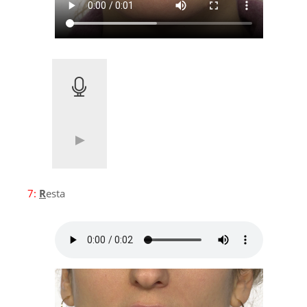
7:
R
esta