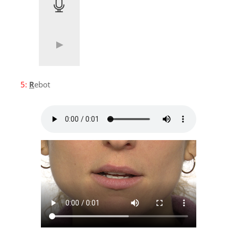
5:
R
ebot