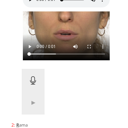
2:
R
ama