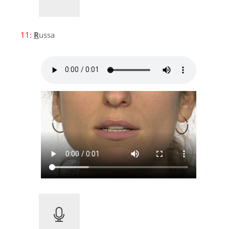
11:
R
ussa