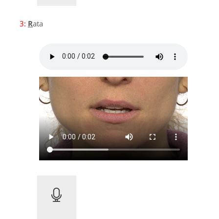
3:
R
ata