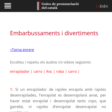
Ca
Es
En
Embarbussaments i divertiments
<Torna enrere
Escolteu i repetiu els àudios i/o vídeos següents:
enrajolador
|
carro
|
Roc
|
roba
|
carro
|
1:
Si un enrajolador de rajoles enrajola amb rajoles
desenrajolades, l’enrajolat es desenrajolarà aviat, per
haver estat enrajolat i desenrajolat tants cops, que
gairebé, ni rajoles d’enrajolat desenrajolat no