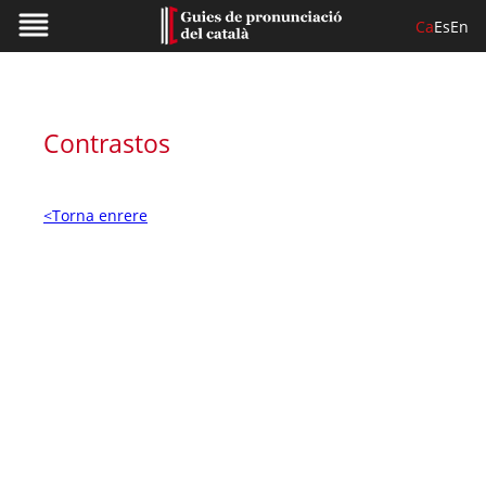
Ca
Es
En
Contrastos
<Torna enrere