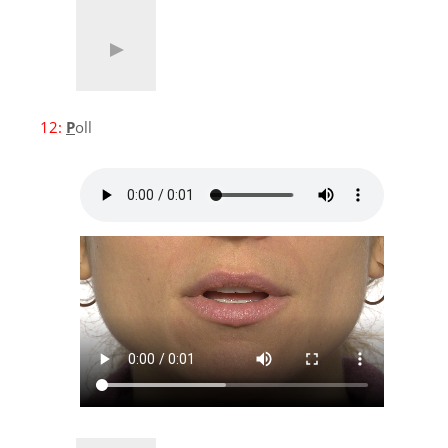
12:
P
oll