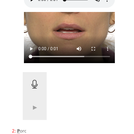
2:
P
orc