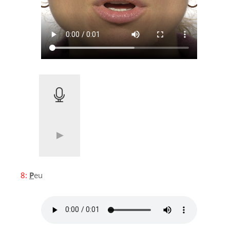
8:
P
eu