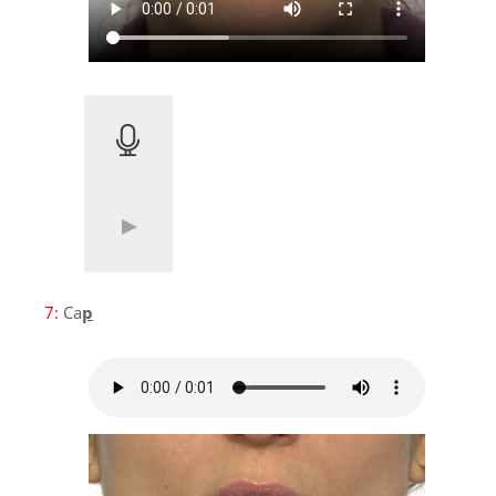
7:
Ca
p