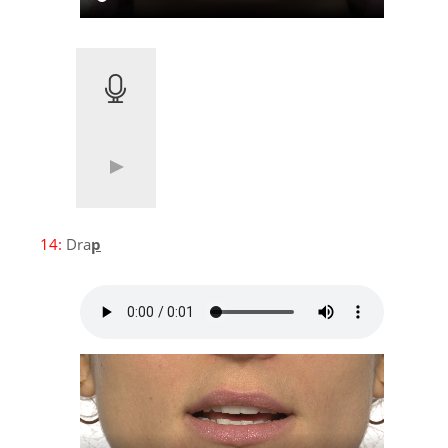
14:
Dra
p