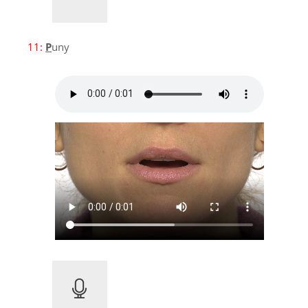
11:
P
uny