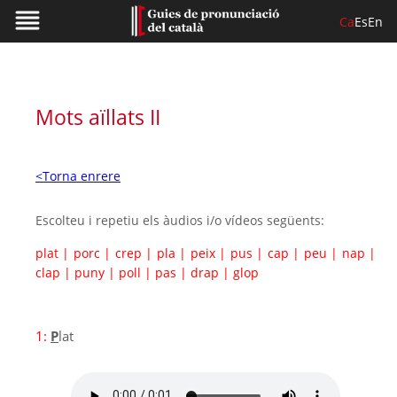
Ca
Es
En
Mots aïllats II
<Torna enrere
Escolteu i repetiu els àudios i/o vídeos següents:
plat
|
porc
|
crep
|
pla
|
peix
|
pus
|
cap
|
peu
|
nap
|
clap
|
puny
|
poll
|
pas
|
drap
|
glop
1:
P
lat