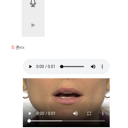
5:
P
eix