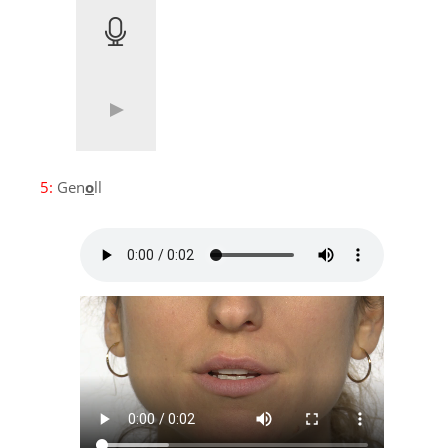
5:
Gen
o
ll