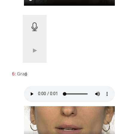
6:
Gra
ó