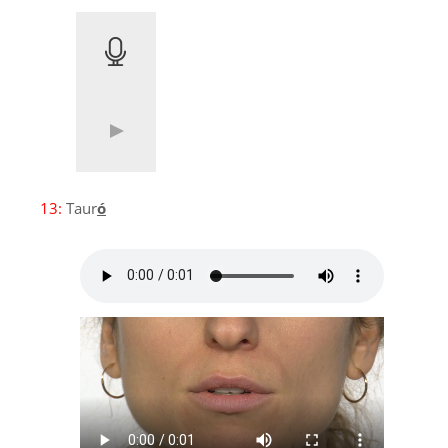
13:
Taur
ó