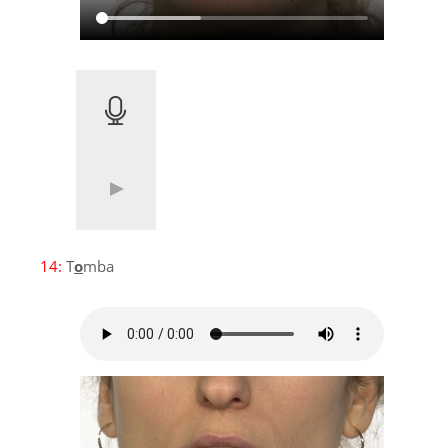
14:
T
o
mba