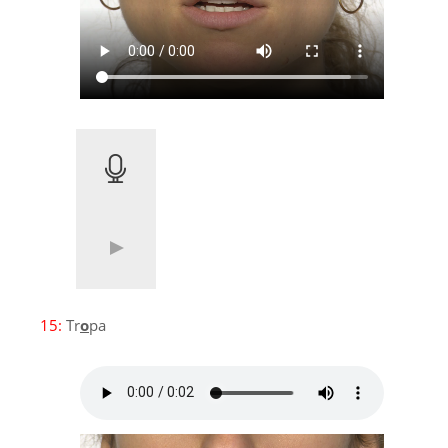
15:
Tr
o
pa