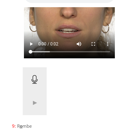
9:
R
o
mbe