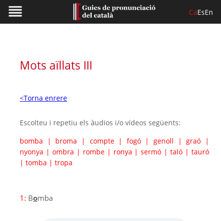
Ca
Es
En
Mots aïllats III
<Torna enrere
Escolteu i repetiu els àudios i/o vídeos següents:
bomba
|
broma
|
compte
|
fogó
|
genoll
|
graó
|
nyonya
|
ombra
|
rombe
|
ronya
|
sermó
|
taló
|
tauró
|
tomba
|
tropa
1:
B
o
mba