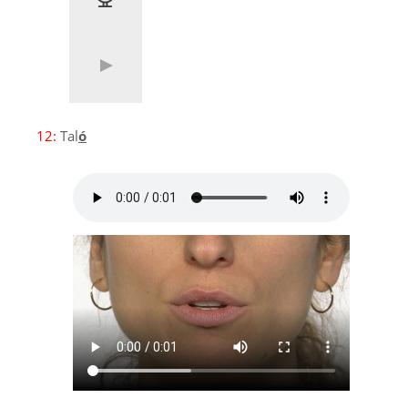
12:
Tal
ó