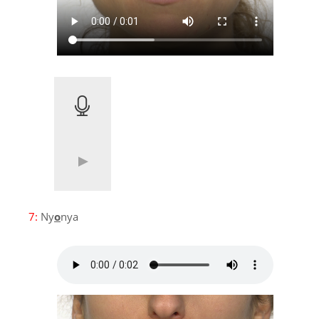
7:
Ny
o
nya