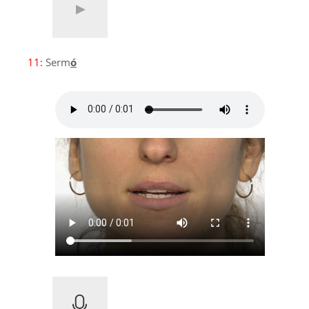
11:
Serm
ó