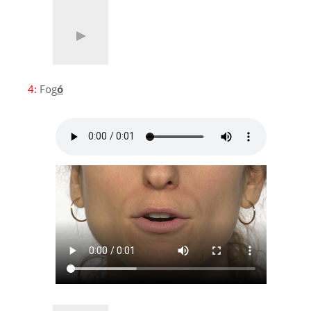
4:
Fog
ó