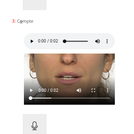
3:
C
o
mpte