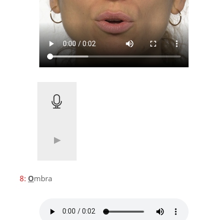
8:
O
mbra