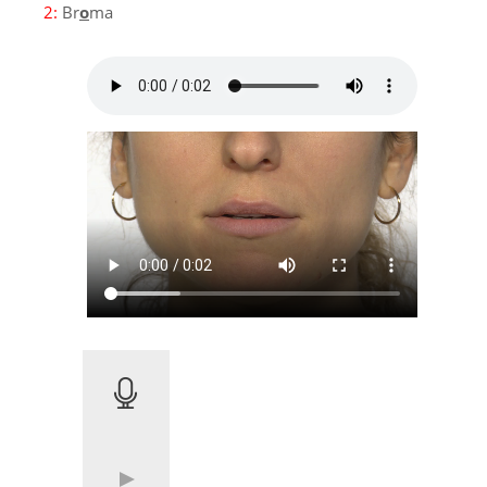
2:
Br
o
ma