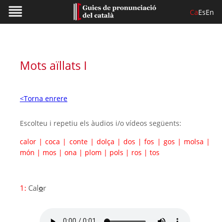
Ca
Es
En
Mots aïllats I
<Torna enrere
Escolteu i repetiu els àudios i/o vídeos següents:
calor
|
coca
|
conte
|
dolça
|
dos
|
fos
|
gos
|
molsa
|
món
|
mos
|
ona
|
plom
|
pols
|
ros
|
tos
1:
Cal
o
r