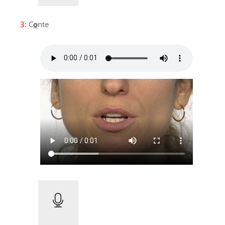
3:
C
o
nte