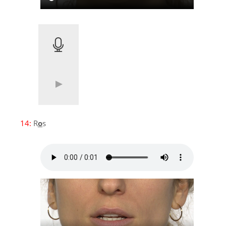
14:
R
o
s