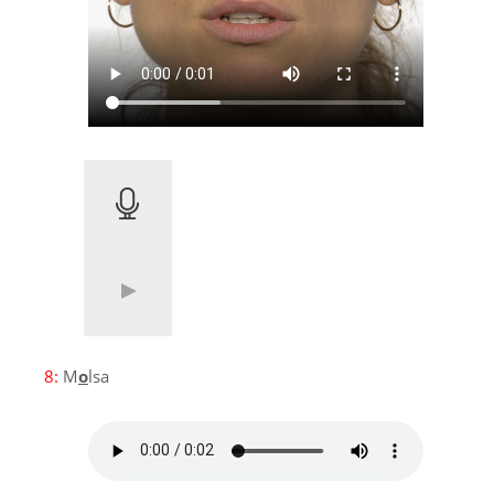
8:
M
o
lsa