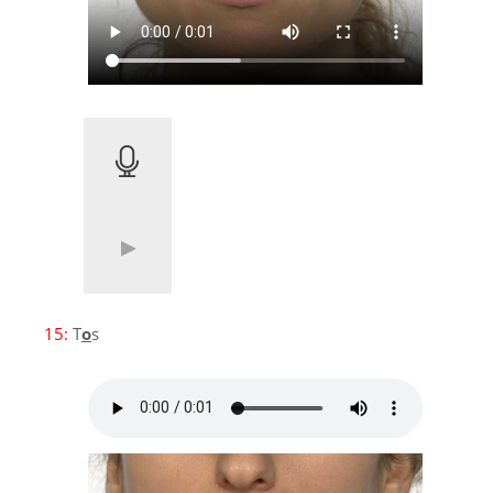
15:
T
o
s