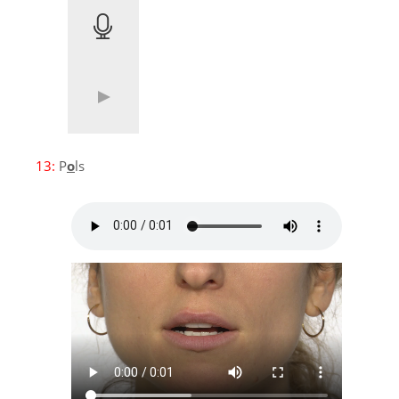
13:
P
o
ls