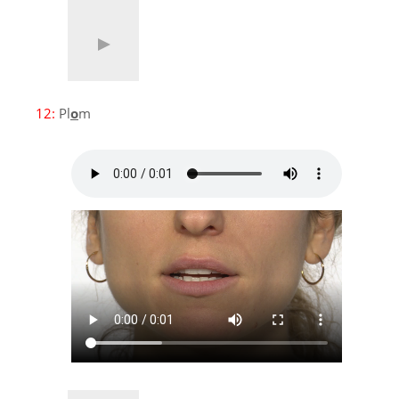
12:
Pl
o
m