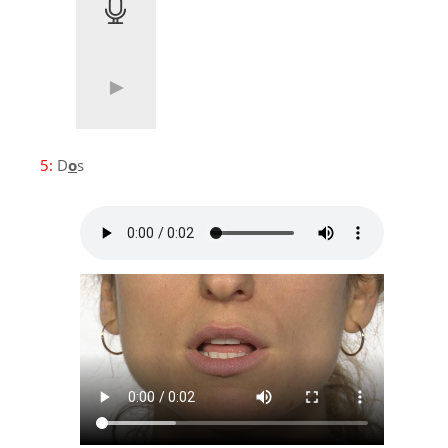
5:
D
o
s