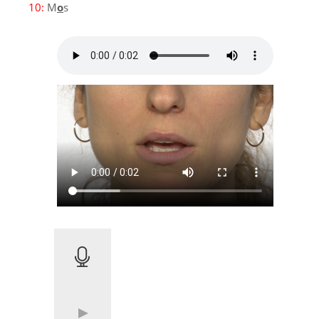
10:
M
o
s