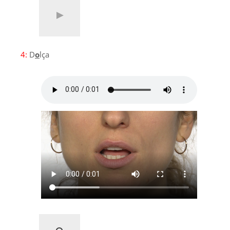
4:
D
o
lça