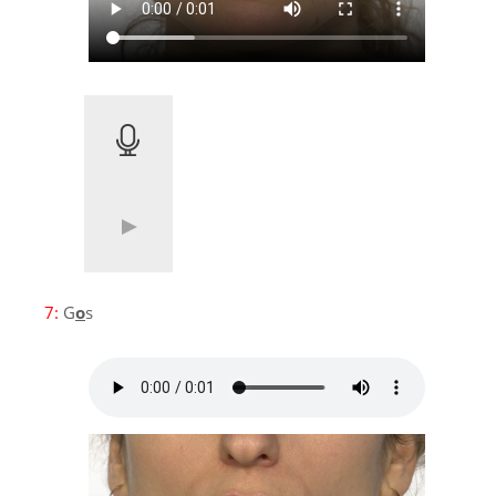
7:
G
o
s