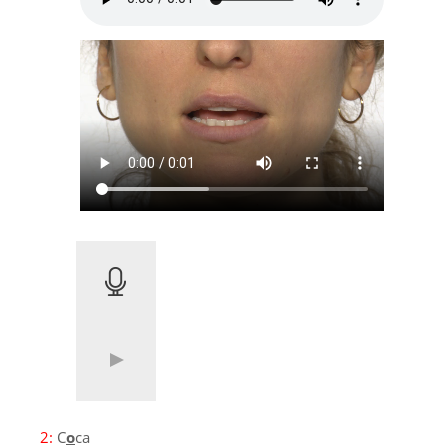
2:
C
o
ca