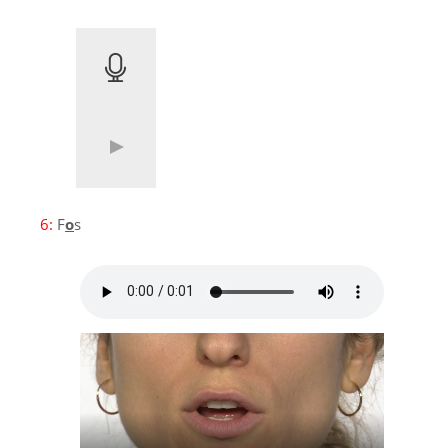
6:
F
o
s