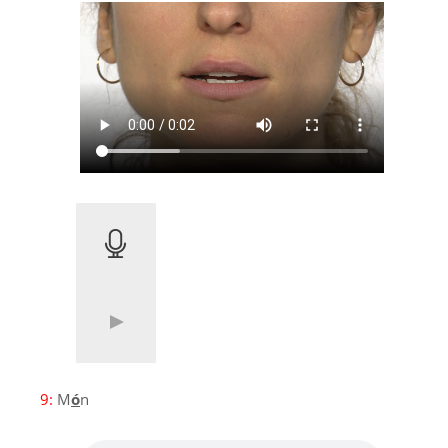
9:
M
ó
n