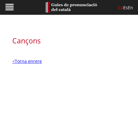
Ca
Es
En
Cançons
<Torna enrere