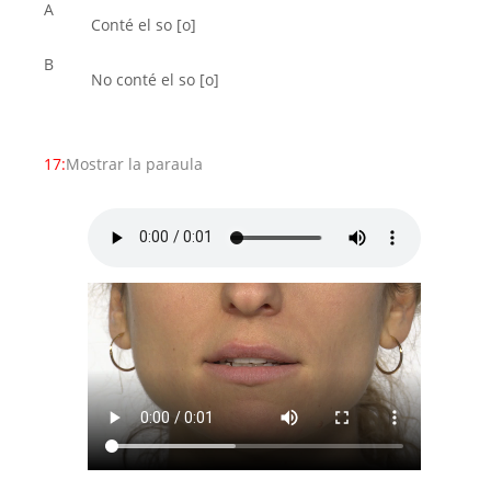
A
Conté el so [o]
B
No conté el so [o]
17:
Mostrar la paraula