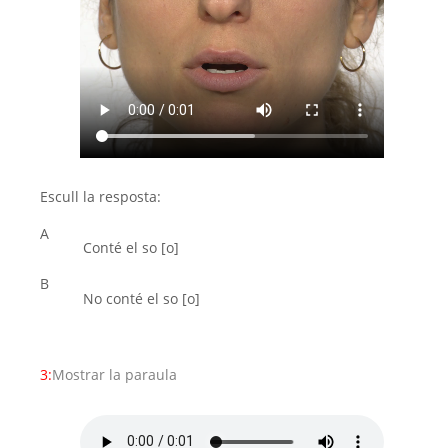
Escull la resposta:
A
Conté el so [o]
B
No conté el so [o]
3:
Mostrar la paraula