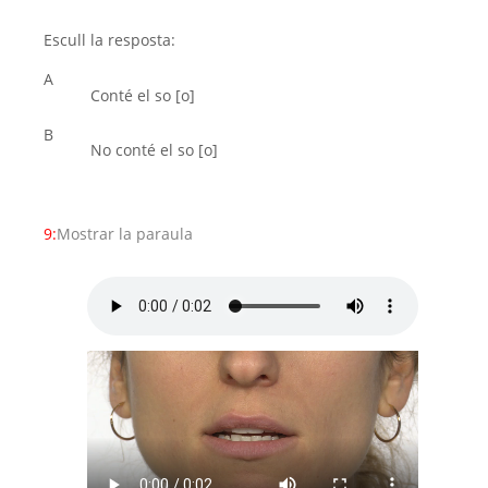
Escull la resposta:
A
Conté el so [o]
B
No conté el so [o]
9:
Mostrar la paraula