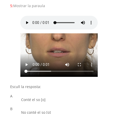
5:
Mostrar la paraula
Escull la resposta:
A
Conté el so [o]
B
No conté el so [o]