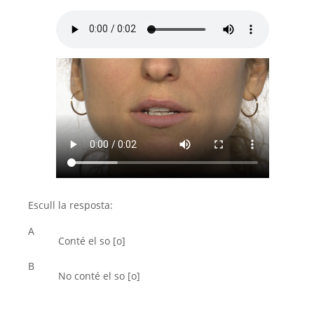
Escull la resposta:
A
Conté el so [o]
B
No conté el so [o]