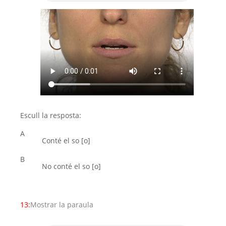
Escull la resposta:
A
Conté el so [o]
B
No conté el so [o]
13:
Mostrar la paraula