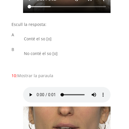
Escull la resposta:
A
Conté el so [o]
B
No conté el so [o]
10:
Mostrar la paraula