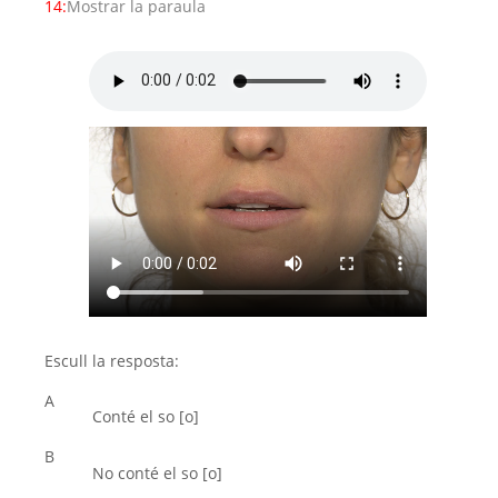
14:
Mostrar la paraula
Escull la resposta:
A
Conté el so [o]
B
No conté el so [o]