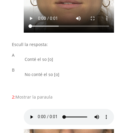
Escull la resposta:
A
Conté el so [o]
B
No conté el so [o]
2:
Mostrar la paraula