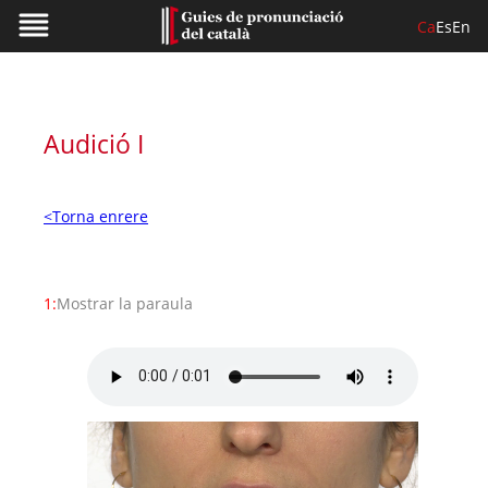
Ca
Es
En
Audició I
<Torna enrere
1:
Mostrar la paraula