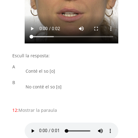
Escull la resposta:
A
Conté el so [o]
B
No conté el so [o]
12:
Mostrar la paraula