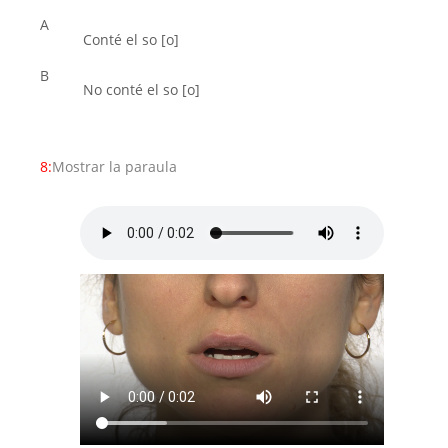
A
Conté el so [o]
B
No conté el so [o]
8:
Mostrar la paraula