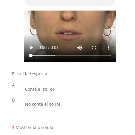
Escull la resposta:
A
Conté el so [o]
B
No conté el so [o]
4:
Mostrar la paraula