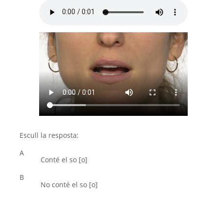
Escull la resposta:
A
Conté el so [o]
B
No conté el so [o]