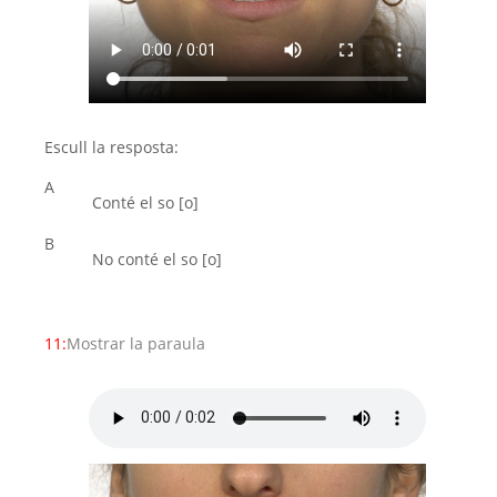
Escull la resposta:
A
Conté el so [o]
B
No conté el so [o]
11:
Mostrar la paraula