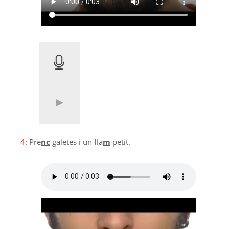
4:
Pre
nc
galetes i un fla
m
petit.