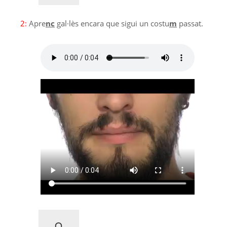
2:
Apre
nc
gal·lès encara que sigui un costu
m
passat.