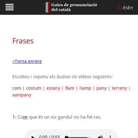
Ca
Es
En
Frases
<Torna enrere
Escolteu i repetiu els àudios i/o vídeos següents:
com
|
costum
|
estany
|
flam
|
llamp
|
pany
|
terreny
|
xampany
1:
Co
m
que és un xic gandul no ha fet res.