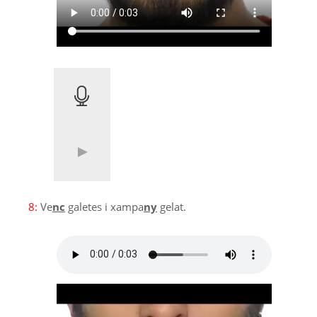
8:
Ve
nc
galetes i xampa
ny
gelat.