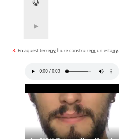
3:
En aquest terre
ny
lliure construire
m
un esta
ny
.