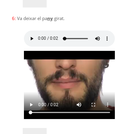
6:
Va deixar el pa
ny
girat.