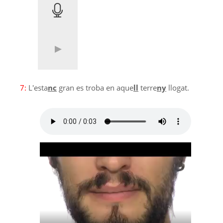
7:
L'esta
nc
gran es troba en aque
ll
terre
ny
llogat.