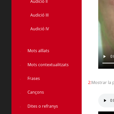
Audició II
Audició III
à
Audició IV
à
Mots aïllats
Mots contextualitzats
Frases
2:
Mostrar la 
Cançons
Dites o refranys