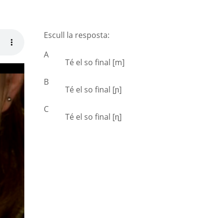
Escull la resposta:
A
Té el so final [m]
B
Té el so final [ɲ]
C
Té el so final [ɳ]