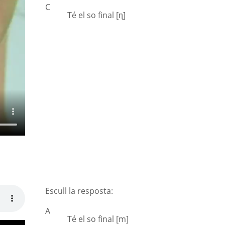
C
Té el so final [ɳ]
Escull la resposta:
A
Té el so final [m]