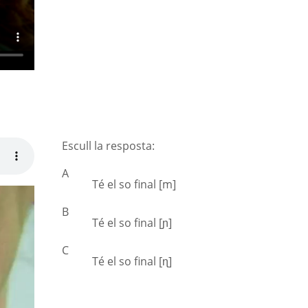
Escull la resposta:
A
Té el so final [m]
B
Té el so final [ɲ]
C
Té el so final [ɳ]