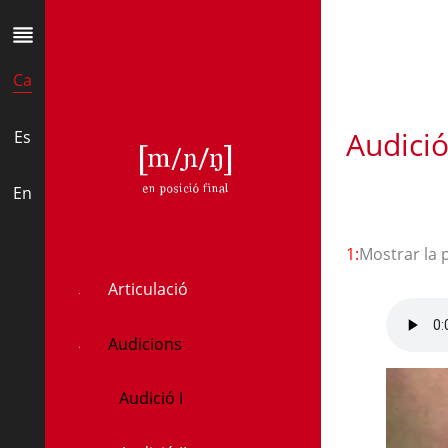
Ca
Audició
Es
ŋ
En
1:
Mostrar la 
Articulació
Audicions
Audició I