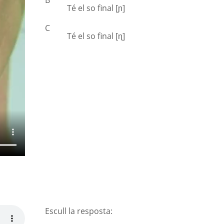
Té el so final [ɲ]
C
Té el so final [ɳ]
Escull la resposta: