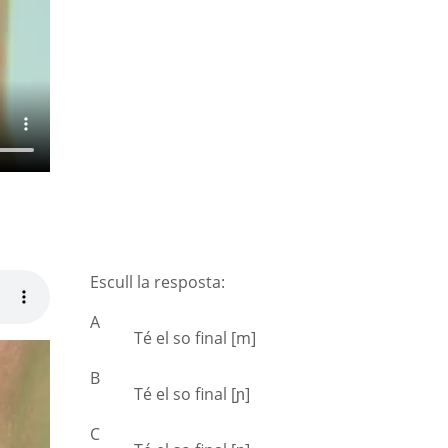
Escull la resposta:
A
Té el so final [m]
B
Té el so final [ɲ]
C