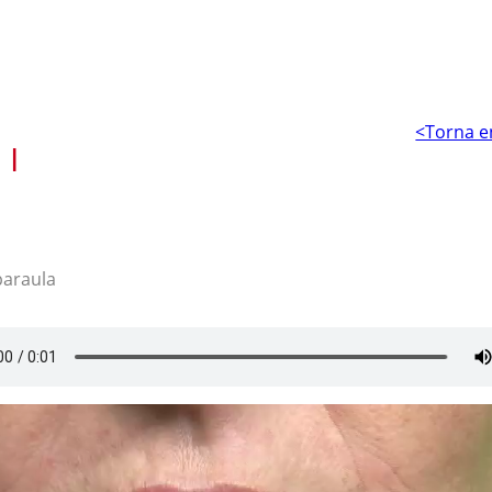
<Torna e
 I
paraula