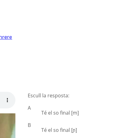
nrere
Escull la resposta:
A
Té el so final [m]
B
Té el so final [ɲ]