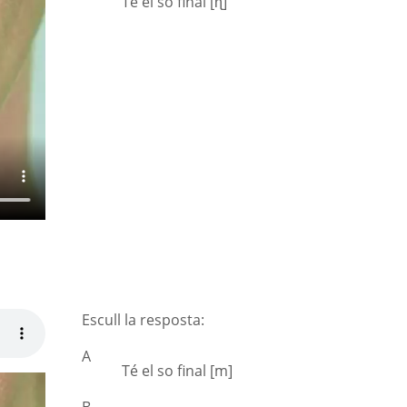
Té el so final [ɳ]
Escull la resposta:
A
Té el so final [m]
B