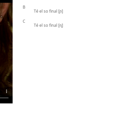
B
Té el so final [ɲ]
C
Té el so final [ɳ]