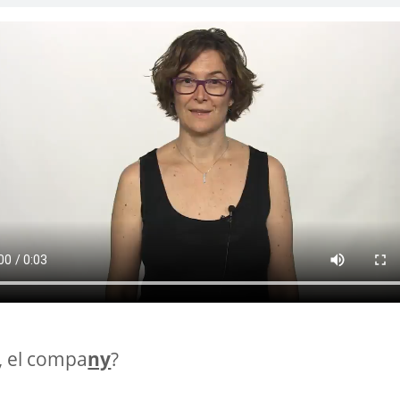
, el compa
ny
?