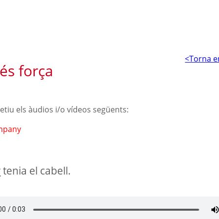
<Torna e
s força
petiu els àudios i/o vídeos següents:
mpany
y
tenia el cabell.