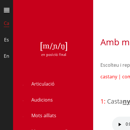
Ca
Amb mé
Es
ŋ
En
Escolteu i re
castany
|
co
Articulació
Audicions
1:
Casta
n
Mots aïllats