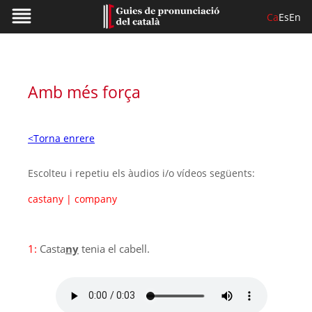
Ca
Es
En
Amb més força
<Torna enrere
Escolteu i repetiu els àudios i/o vídeos següents:
castany
|
company
1:
Casta
ny
tenia el cabell.