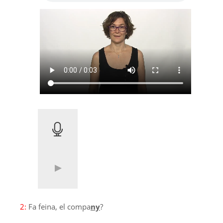
2:
Fa feina, el compa
ny
?