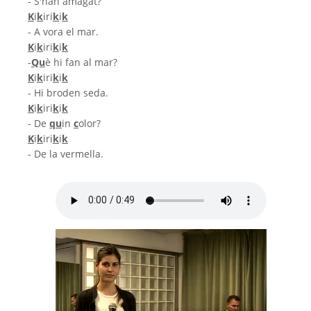
- S'han amagat?
K
i
k
iri
k
i
k
- A vora el mar.
K
i
k
iri
k
i
k
-
Qu
è hi fan al mar?
K
i
k
iri
k
i
k
- Hi broden seda.
K
i
k
iri
k
i
k
- De
qu
in
c
olor?
K
i
k
iri
k
i
k
- De la vermella.