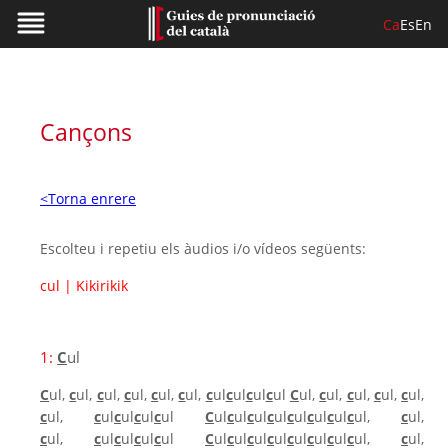
Ca
Es
En
Cançons
<Torna enrere
Escolteu i repetiu els àudios i/o vídeos següents:
cul
|
Kikirikik
1:
C
ul
C
ul,
c
ul,
c
ul,
c
ul,
c
ul,
c
ul,
c
ul
c
ul
c
ul
c
ul
C
ul,
c
ul,
c
ul,
c
ul,
c
ul,
c
ul,
c
ul
c
ul
c
ul
c
ul
C
ul
c
ul
c
ul
c
ul
c
ul
c
ul
c
ul
c
ul,
c
ul,
c
ul,
c
ul
c
ul
c
ul
c
ul
C
ul
c
ul
c
ul
c
ul
c
ul
c
ul
c
ul
c
ul,
c
ul,