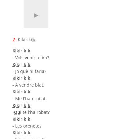
2:
Kikiriki
k
K
i
k
iri
k
i
k
- Vols venir a fira?
K
i
k
iri
k
i
k
- Jo què hi faria?
K
i
k
iri
k
i
k
- A vendre blat.
K
i
k
iri
k
i
k
- Me l'han robat.
K
i
k
iri
k
i
k
-
Qu
i te l'ha robat?
K
i
k
iri
k
i
k
- Les orenetes
K
i
k
iri
k
i
k