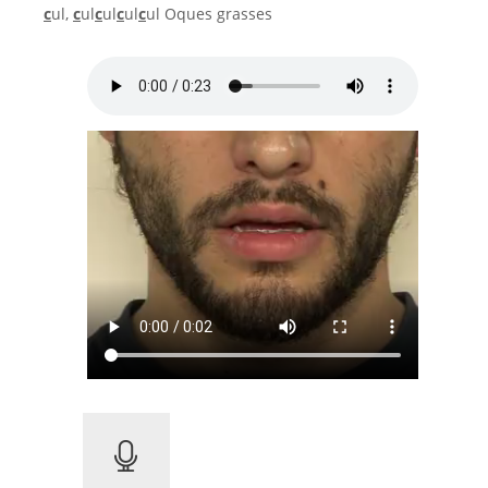
c
ul,
c
ul
c
ul
c
ul
c
ul
Oques grasses