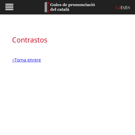
Ca
Es
En
Contrastos
<Torna enrere