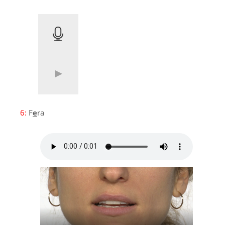
6:
F
e
ra