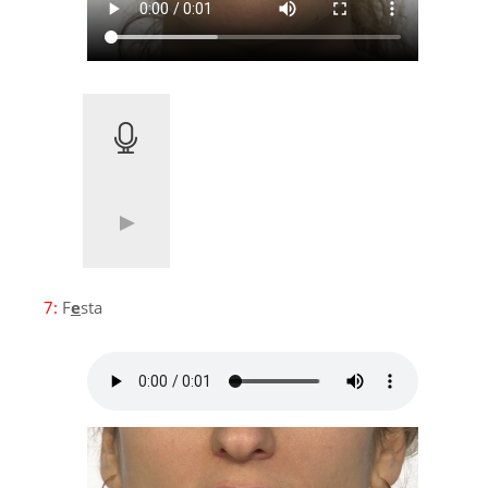
7:
F
e
sta