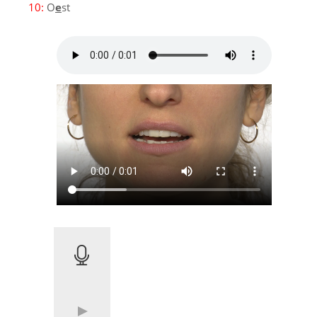
10:
O
e
st