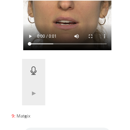
9:
Mat
e
ix