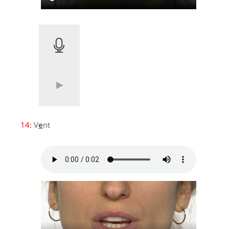
14:
V
e
nt