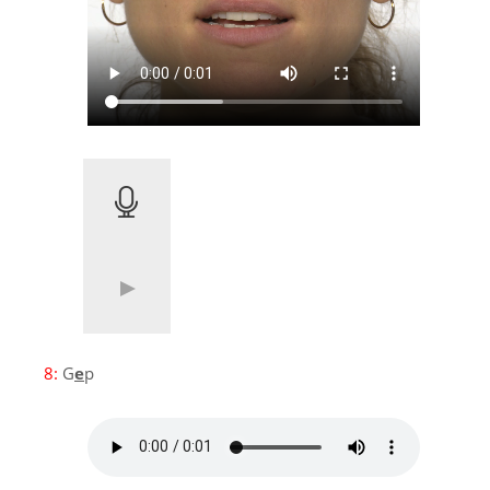
8:
G
e
p