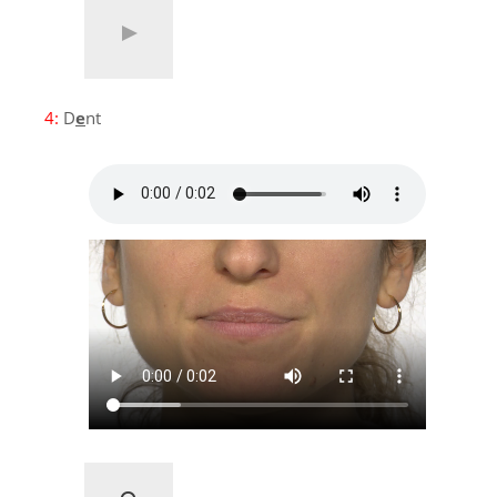
4:
D
e
nt