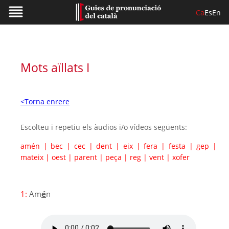
Ca
Es
En
Mots aïllats I
<Torna enrere
Escolteu i repetiu els àudios i/o vídeos següents:
amén
|
bec
|
cec
|
dent
|
eix
|
fera
|
festa
|
gep
|
mateix
|
oest
|
parent
|
peça
|
reg
|
vent
|
xofer
1:
Am
é
n