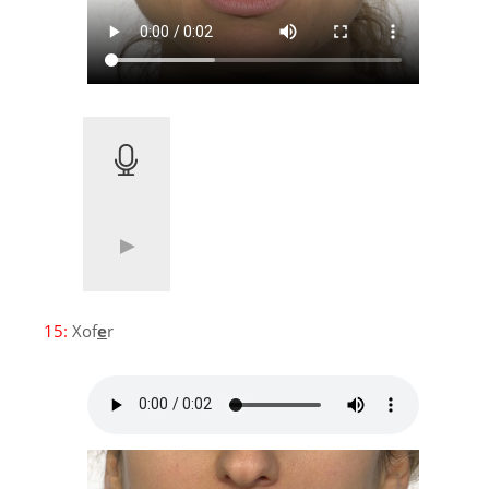
15:
Xof
e
r