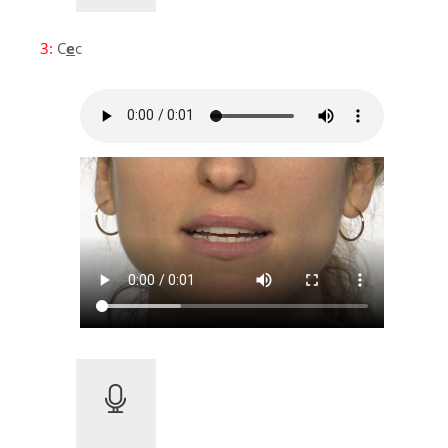
3:
C
e
c