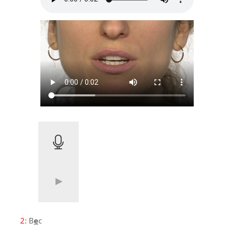
2:
B
e
c