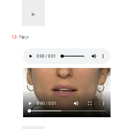
12:
P
e
ça