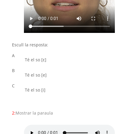
Escull la resposta:
A
Té el so [ε]
B
Té el so [e]
C
Té el so [i]
2:
Mostrar la paraula