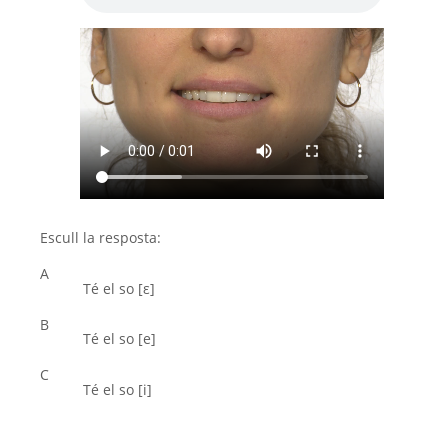
Escull la resposta:
A
Té el so [ε]
B
Té el so [e]
C
Té el so [i]