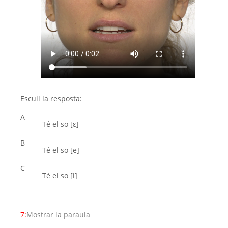
Escull la resposta:
A
Té el so [ε]
B
Té el so [e]
C
Té el so [i]
7:
Mostrar la paraula