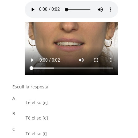
Escull la resposta:
A
Té el so [ε]
B
Té el so [e]
C
Té el so [i]