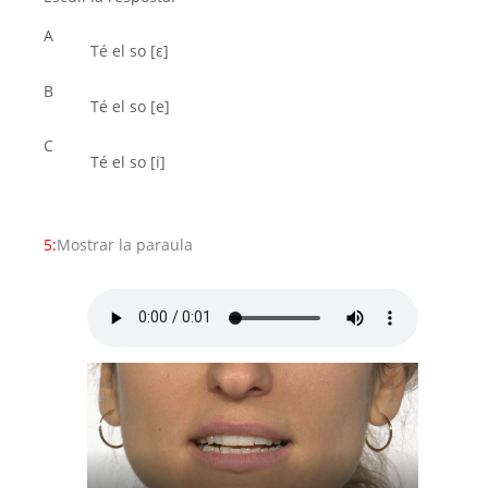
A
Té el so [ε]
B
Té el so [e]
C
Té el so [i]
5:
Mostrar la paraula