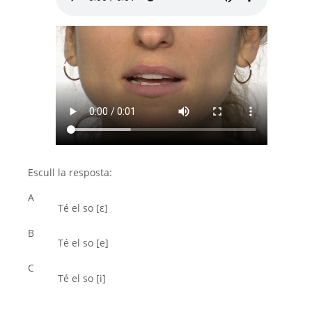
Escull la resposta:
A
Té el so [ε]
B
Té el so [e]
C
Té el so [i]