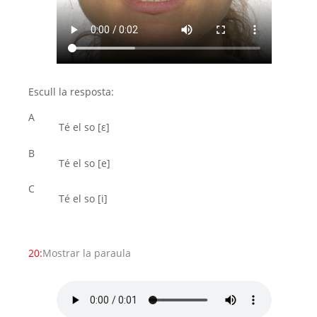
Escull la resposta:
A
Té el so [ε]
B
Té el so [e]
C
Té el so [i]
20:
Mostrar la paraula