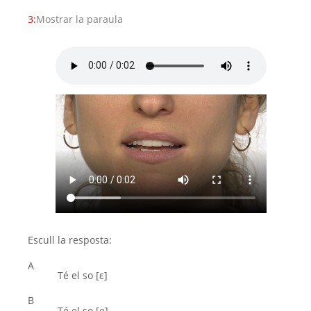
3:
Mostrar la paraula
Escull la resposta:
A
Té el so [ε]
B
Té el so [e]