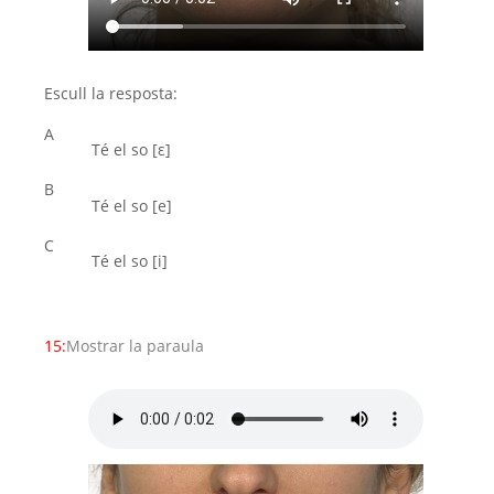
Escull la resposta:
A
Té el so [ε]
B
Té el so [e]
C
Té el so [i]
15:
Mostrar la paraula