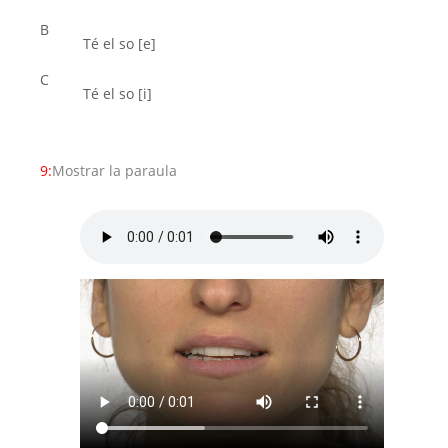
B
Té el so [e]
C
Té el so [i]
9:
Mostrar la paraula