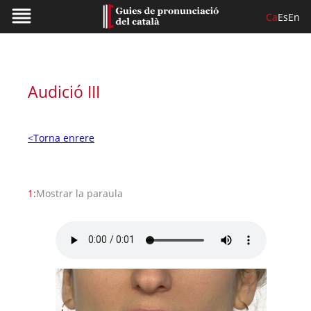
Ca
Es
En
Audició III
<Torna enrere
1:
Mostrar la paraula