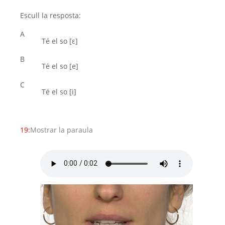
Escull la resposta:
A
Té el so [ε]
B
Té el so [e]
C
Té el so [i]
19:
Mostrar la paraula