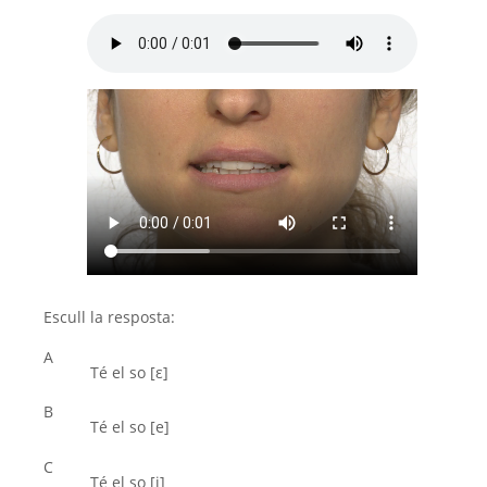
Escull la resposta:
A
Té el so [ε]
B
Té el so [e]
C
Té el so [i]