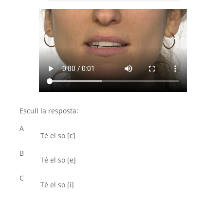
Escull la resposta:
A
Té el so [ε]
B
Té el so [e]
C
Té el so [i]