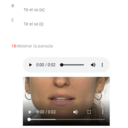
B
Té el so [e]
C
Té el so [i]
18:
Mostrar la paraula