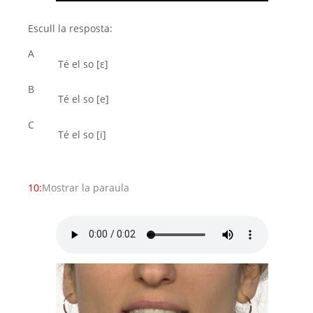
Escull la resposta:
A
Té el so [ε]
B
Té el so [e]
C
Té el so [i]
10:
Mostrar la paraula