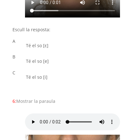
Escull la resposta:
A
Té el so [ε]
B
Té el so [e]
C
Té el so [i]
6:
Mostrar la paraula