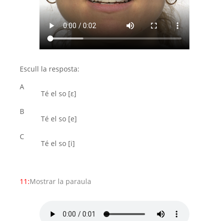
Escull la resposta:
A
Té el so [ε]
B
Té el so [e]
C
Té el so [i]
11:
Mostrar la paraula