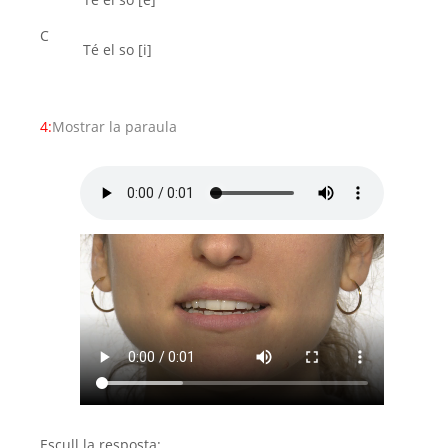
C
Té el so [i]
4:
Mostrar la paraula
Escull la resposta: