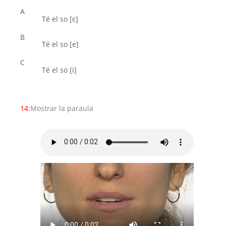
A
Té el so [ε]
B
Té el so [e]
C
Té el so [i]
14:
Mostrar la paraula