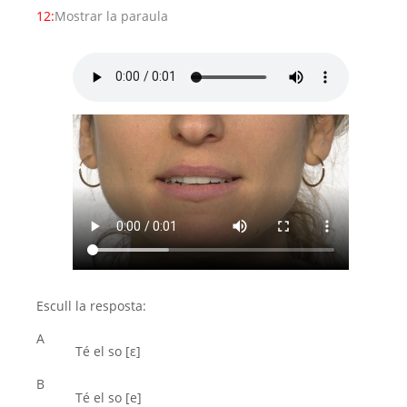
12:
Mostrar la paraula
Escull la resposta:
A
Té el so [ε]
B
Té el so [e]