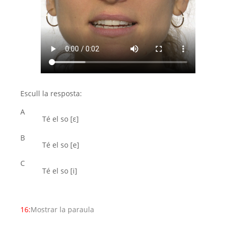
Escull la resposta:
A
Té el so [ε]
B
Té el so [e]
C
Té el so [i]
16:
Mostrar la paraula