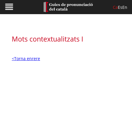
Ca
Es
En
Mots contextualitzats I
<Torna enrere