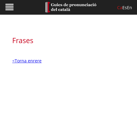
Ca
Es
En
Frases
<Torna enrere