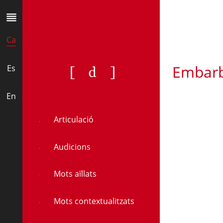
Ca
Embarb
[d]
Es
En
Articulació
Audicions
Mots aïllats
Mots contextualitzats