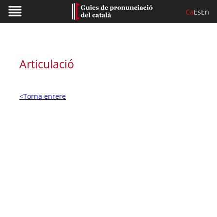
Ca
Es
En
Articulació
<Torna enrere