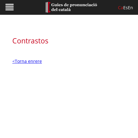
Ca
Es
En
Contrastos
<Torna enrere