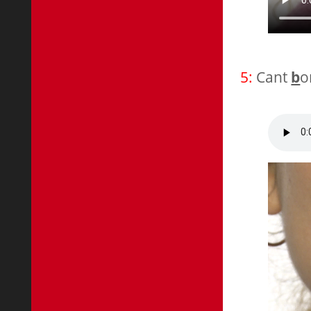
5:
Cant
b
o