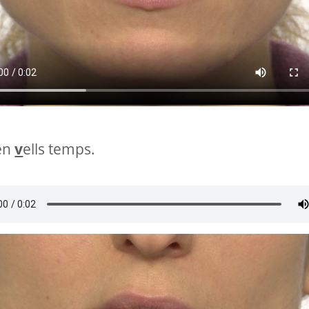
en
v
ells temps.