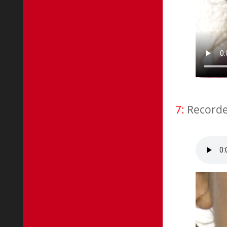
7:
Record