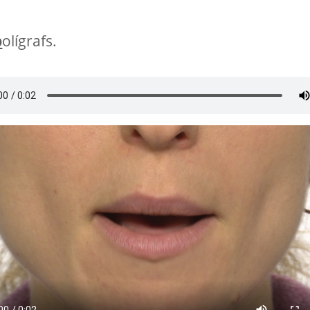
b
olígrafs.