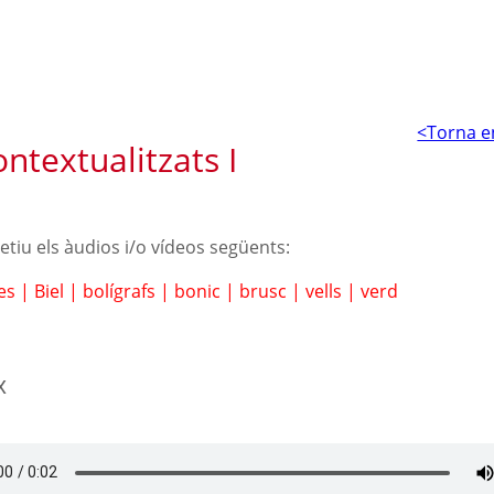
<Torna e
ntextualitzats I
petiu els àudios i/o vídeos següents:
les
|
Biel
|
bolígrafs
|
bonic
|
brusc
|
vells
|
verd
x