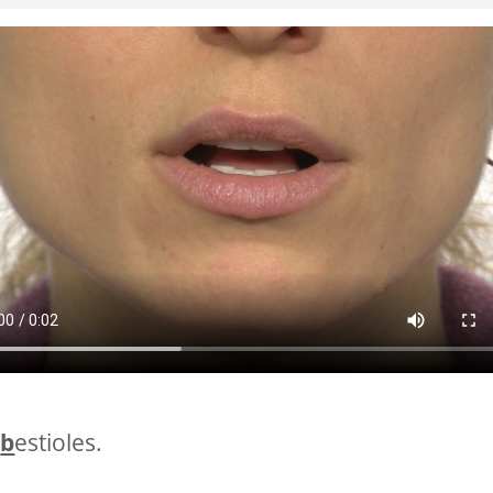
m
b
estioles.