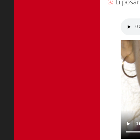
3:
Li posa