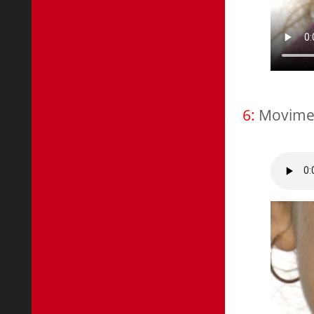
6:
Movime