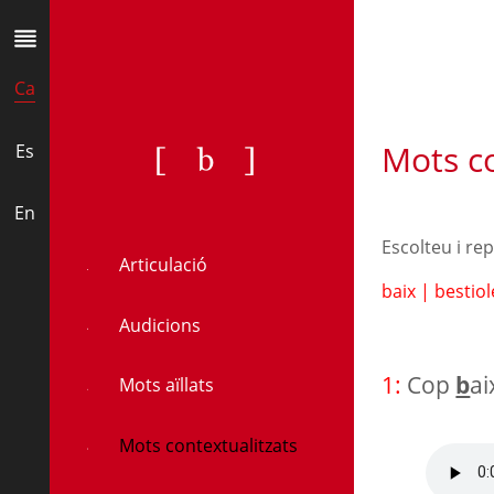
Ca
Mots co
[b]
Es
En
Escolteu i re
Articulació
baix
|
bestio
Audicions
1:
Cop
b
ai
Mots aïllats
Mots contextualitzats