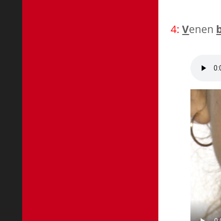
4:
V
enen