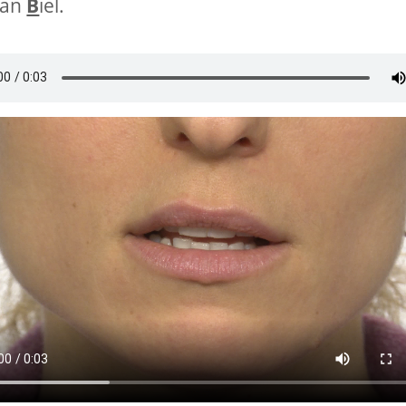
ran
B
iel.