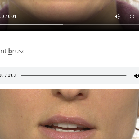
nt
b
rusc