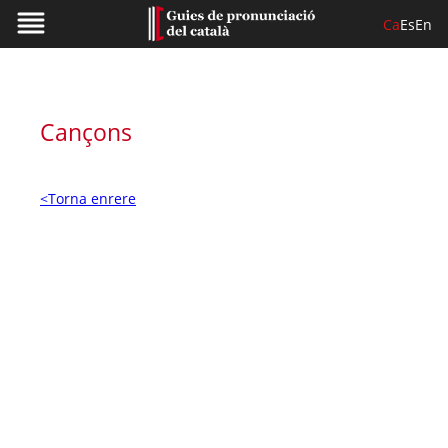
Ca
Es
En
Cançons
<Torna enrere