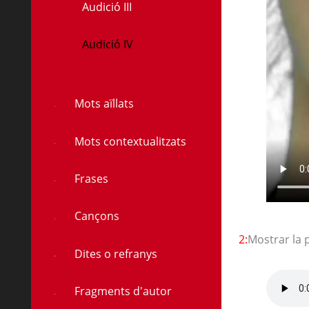
Audició III
Audició IV
à
Mots aïllats
à
Mots contextualitzats
Frases
Cançons
2:
Mostrar la 
Dites o refranys
Fragments d'autor