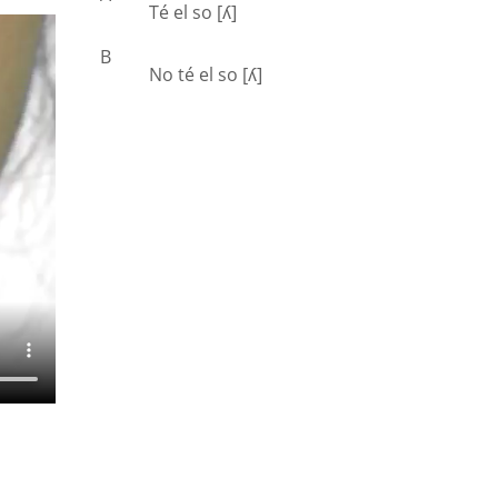
Té el so [ʎ]
B
No té el so [ʎ]