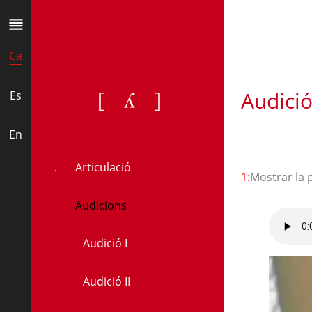
Ca
Audició
[ʎ]
Es
En
Articulació
1:
Mostrar la 
Audicions
Audició I
Audició II