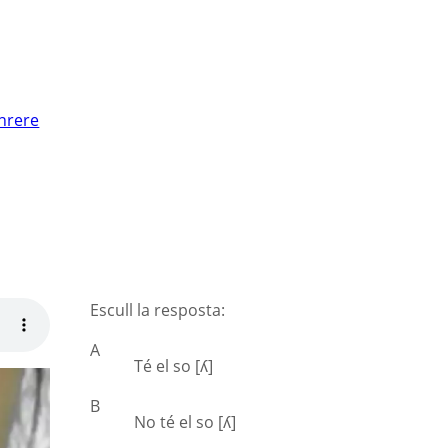
nrere
Escull la resposta:
A
Té el so [ʎ]
B
No té el so [ʎ]