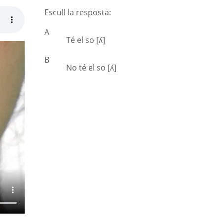
Escull la resposta:
A
Té el so [ʎ]
B
No té el so [ʎ]