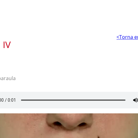
<Torna e
 IV
paraula