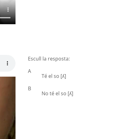
Escull la resposta:
A
Té el so [ʎ]
B
No té el so [ʎ]