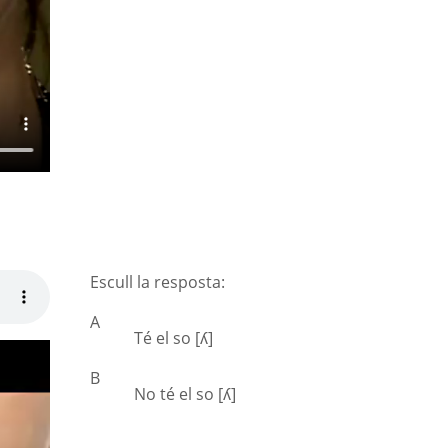
Escull la resposta:
A
Té el so [ʎ]
B
No té el so [ʎ]