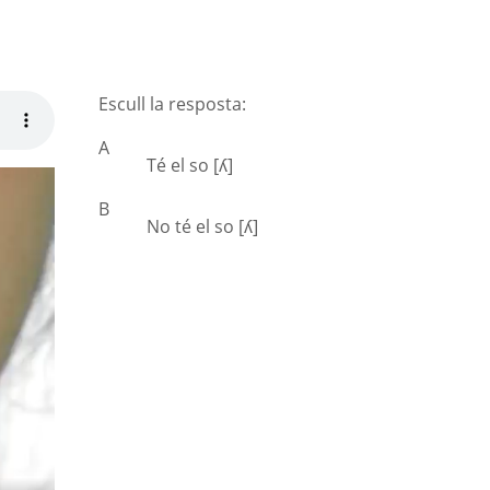
Escull la resposta:
A
Té el so [ʎ]
B
No té el so [ʎ]