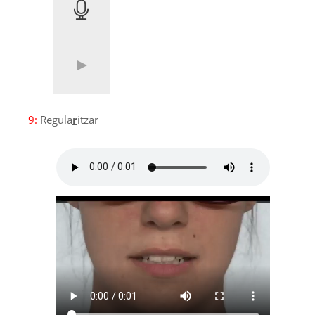
9:
Regula
r
itzar