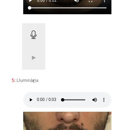
5:
Lluminà
r
ia