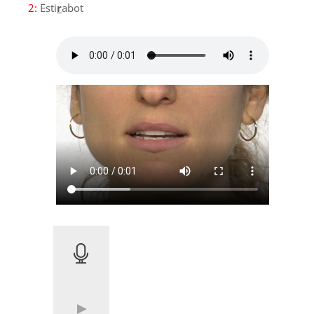
2:
Esti
r
abot