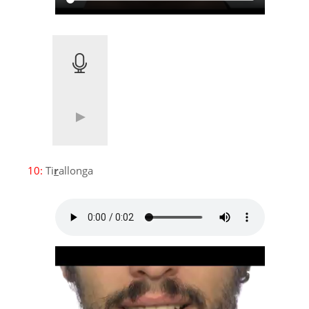
10:
Ti
r
allonga