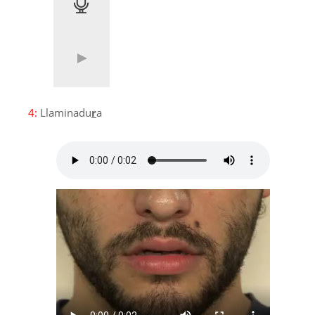
4:
Llaminadu
r
a