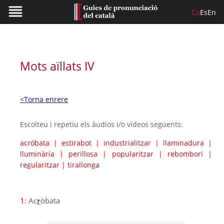
Ca
Es
En
Mots aïllats IV
<Torna enrere
Escolteu i repetiu els àudios i/o vídeos següents:
acròbata
|
estirabot
|
industrialitzar
|
llaminadura
|
lluminària
|
perillosa
|
popularitzar
|
rebombori
|
regularitzar
|
tirallonga
1:
Ac
r
òbata