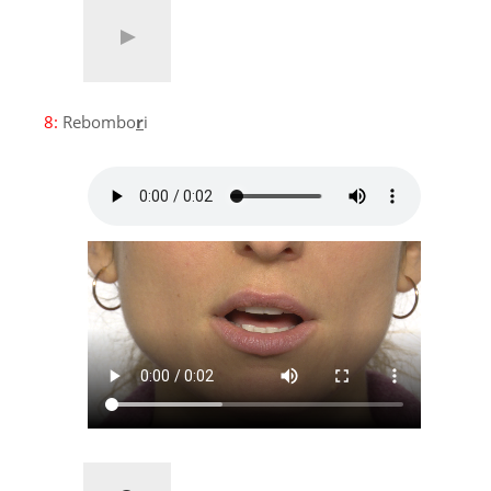
8:
Rebombo
r
i