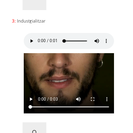
3:
Indust
r
ialitzar