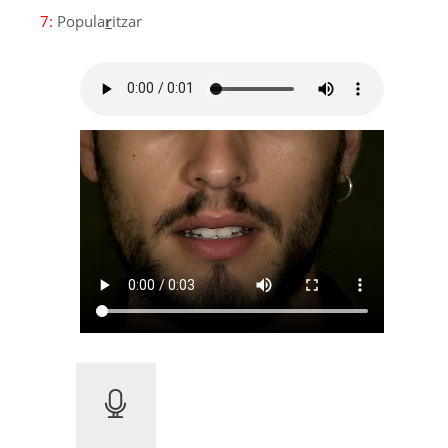
7:
Popula
r
itzar