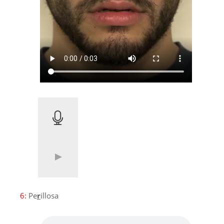
6:
Pe
r
illosa