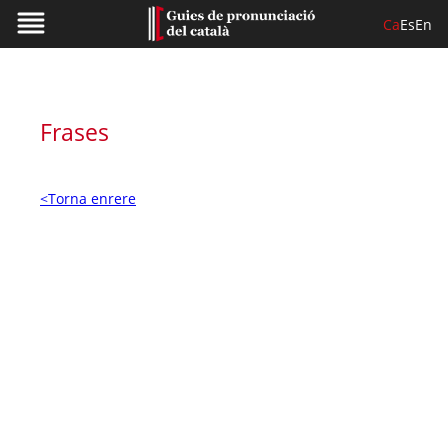
Ca
Es
En
Frases
<Torna enrere