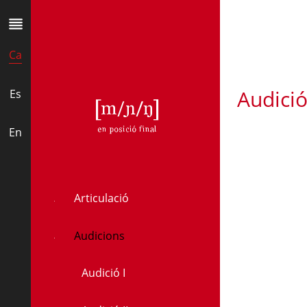
Ca
Audició 
Es
ɲ
En
Articulació
Audicions
Audició I