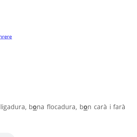
nrere
lligadura, b
o
na flocadura, b
o
n carà i farà