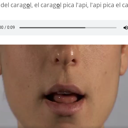
del carag
o
l, el carag
o
l pica l'api, l'api pica el 