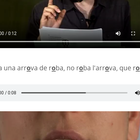
a una arr
o
va de r
o
ba, no r
o
ba l'arr
o
va, que r
o