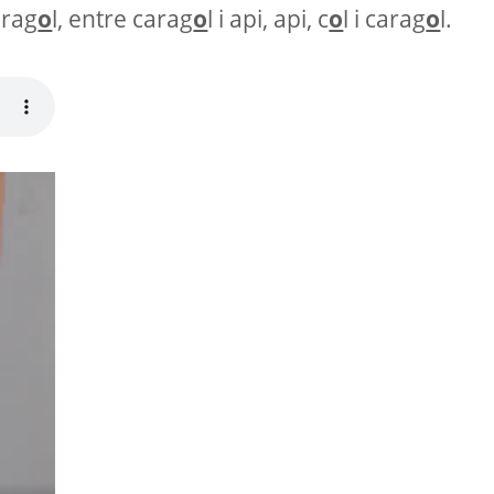
carag
o
l, entre carag
o
l i api, api, c
o
l i carag
o
l.