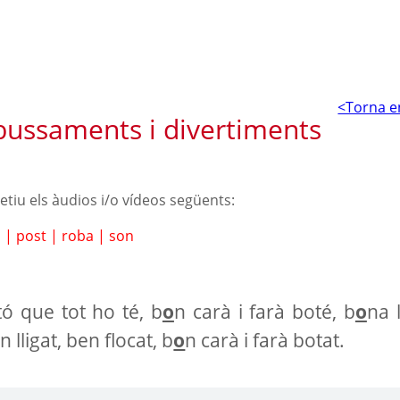
<Torna e
ussaments i divertiments
petiu els àudios i/o vídeos següents:
l
|
post
|
roba
|
son
ó que tot ho té, b
o
n carà i farà boté, b
o
na 
 lligat, ben flocat, b
o
n carà i farà botat.