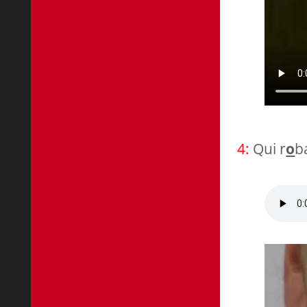
4:
Qui r
o
b