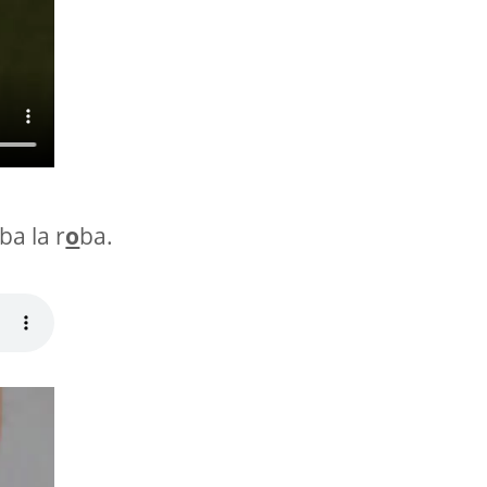
ba la r
o
ba.