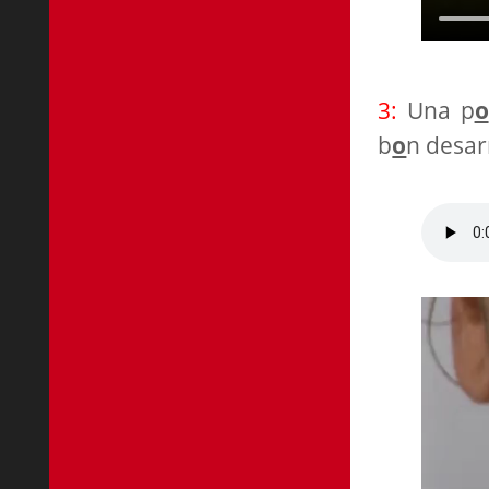
3:
Una p
o
b
o
n desar