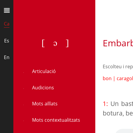
Ca
Embarb
[ɔ]
Es
En
Escolteu i re
Articulació
bon
|
carago
Audicions
1:
Un bast
Mots aïllats
botura, ben
Mots contextualitzats