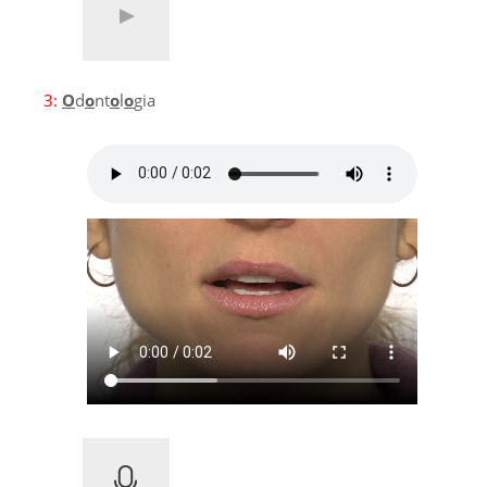
3:
O
d
o
nt
o
l
o
gia