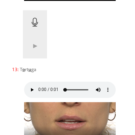
13:
T
o
rt
u
ga