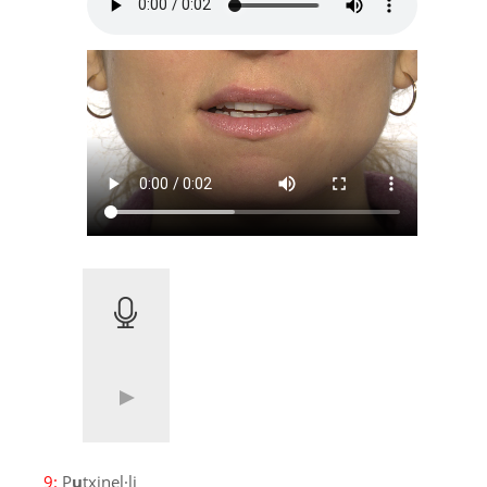
9:
P
u
txinel·li