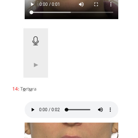
14:
T
o
rt
u
ra