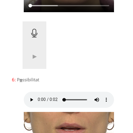
6:
P
o
ssibilitat