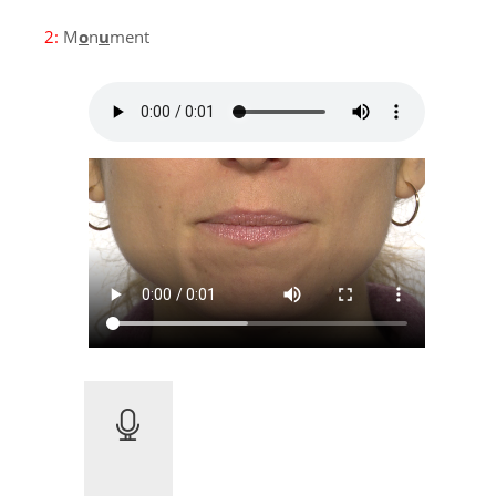
2:
M
o
n
u
ment