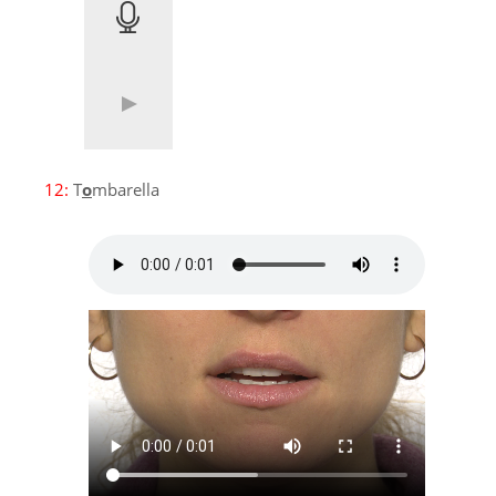
12:
T
o
mbarella