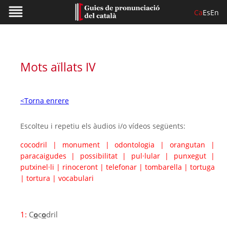
Ca
Es
En
Mots aïllats IV
<Torna enrere
Escolteu i repetiu els àudios i/o vídeos següents:
cocodril
|
monument
|
odontologia
|
orangutan
|
paracaigudes
|
possibilitat
|
pul·lular
|
punxegut
|
putxinel·li
|
rinoceront
|
telefonar
|
tombarella
|
tortuga
|
tortura
|
vocabulari
1:
C
o
c
o
dril