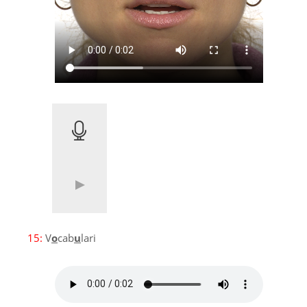
15:
V
o
cab
u
lari