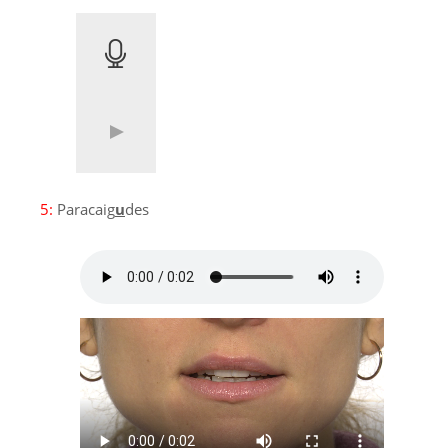
5:
Paracaig
u
des