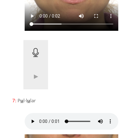
7:
P
u
l·l
u
lar