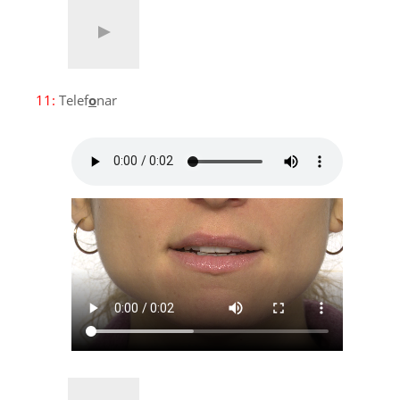
11:
Telef
o
nar