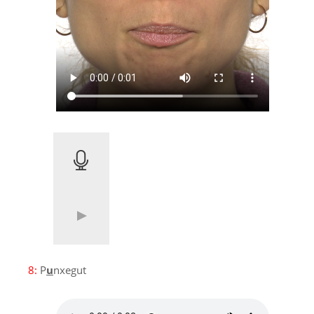
8:
P
u
nxegut