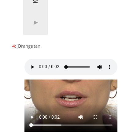
4:
O
rang
u
tan