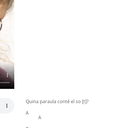
Quina paraula conté el so [t]?
A
A