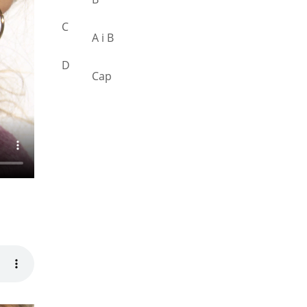
C
A i B
D
Cap