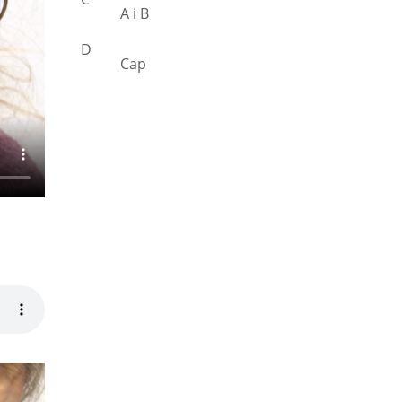
A i B
D
Cap