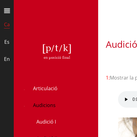
Ca
Audició 
Es
t
En
1:
Mostrar la 
Articulació
Audicions
Audició I