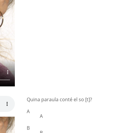
Quina paraula conté el so [t]?
A
A
B
B