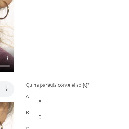
Quina paraula conté el so [t]?
A
A
B
B
C