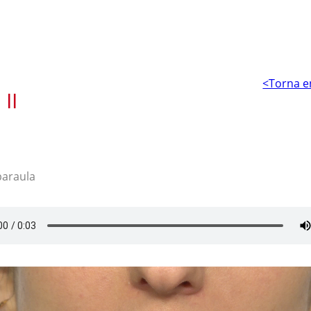
<Torna e
II
paraula