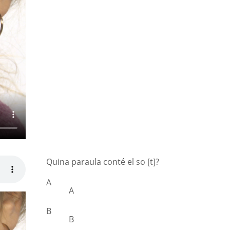
Quina paraula conté el so [t]?
A
A
B
B