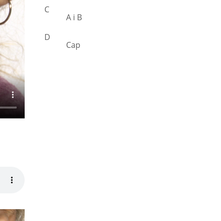
C
A i B
D
Cap