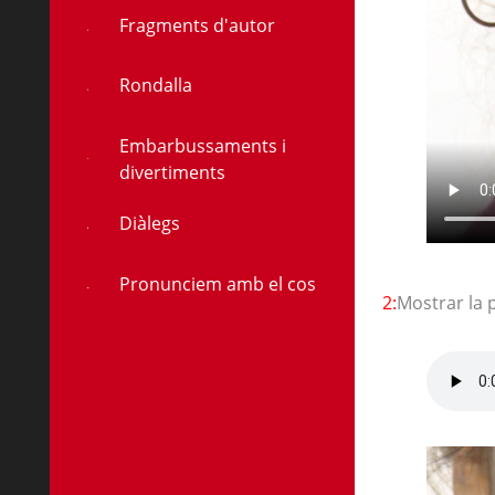
Fragments d'autor
Rondalla
Embarbussaments i
divertiments
Diàlegs
Pronunciem amb el cos
2:
Mostrar la 