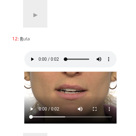
12:
R
uta