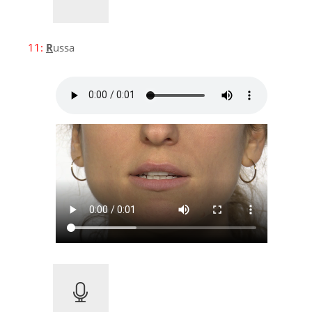
11:
R
ussa