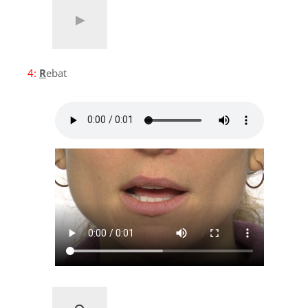
4:
R
ebat