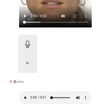
8:
R
oma