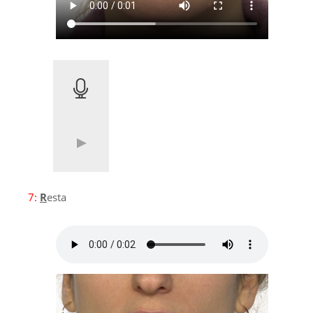
7:
R
esta