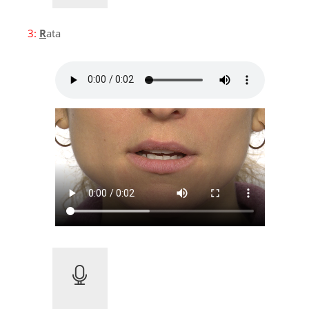
3:
R
ata