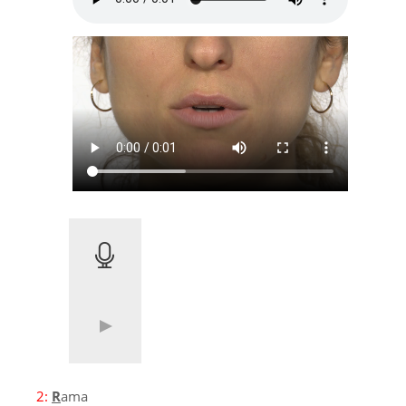
2:
R
ama