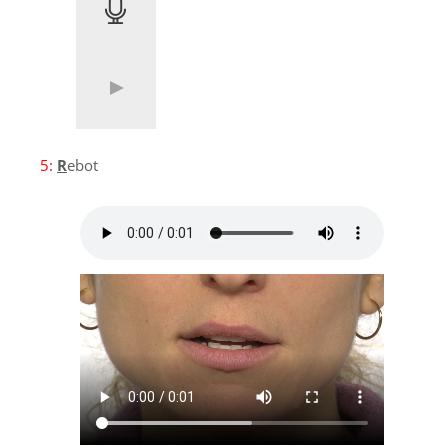
5:
R
ebot