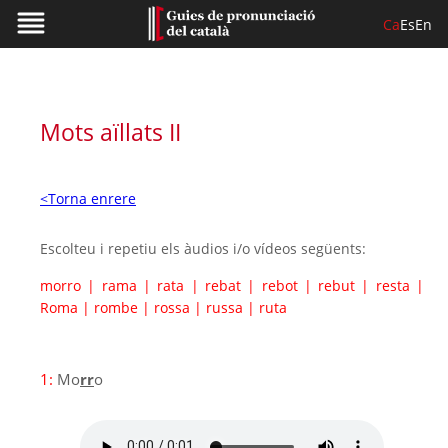
Ca
Es
En
Mots aïllats II
<Torna enrere
Escolteu i repetiu els àudios i/o vídeos següents:
morro
|
rama
|
rata
|
rebat
|
rebot
|
rebut
|
resta
|
Roma
|
rombe
|
rossa
|
russa
|
ruta
1:
Mo
rr
o