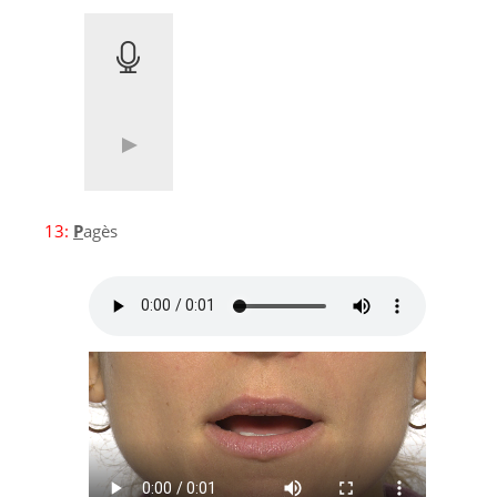
13:
P
agès