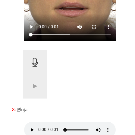
8:
P
luja