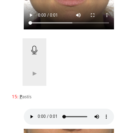
15:
P
astís