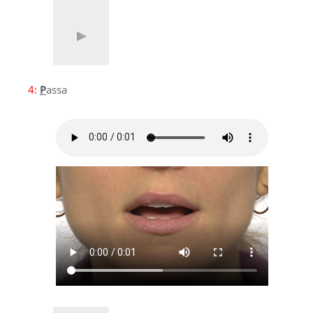
4:
P
assa