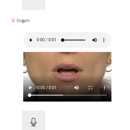
3:
De
p
èn