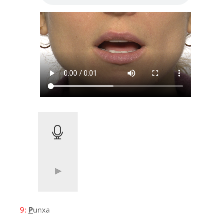
9:
P
unxa