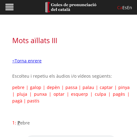
Ca
Es
En
Mots aïllats III
<Torna enrere
Escolteu i repetiu els àudios i/o vídeos següents:
pebre
|
galop
|
depèn
|
passa
|
palau
|
captar
|
pinya
|
pluja
|
punxa
|
optar
|
esquerp
|
culpa
|
pagès
|
pagà
|
pastís
1:
P
ebre