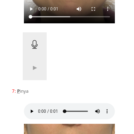
7:
P
inya