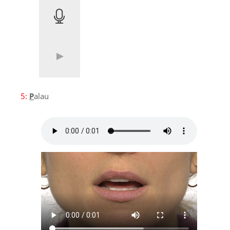
5:
P
alau