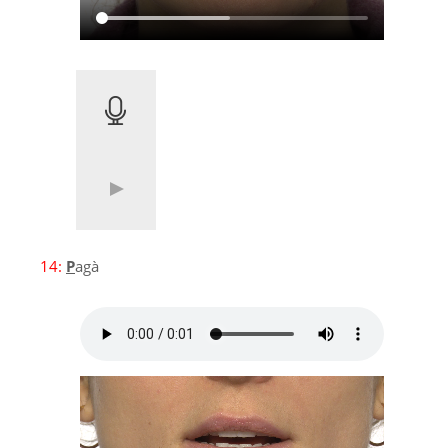
14:
P
agà