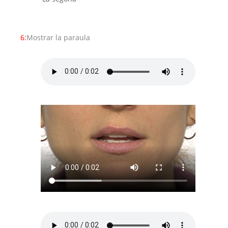
6:
Mostrar la paraula