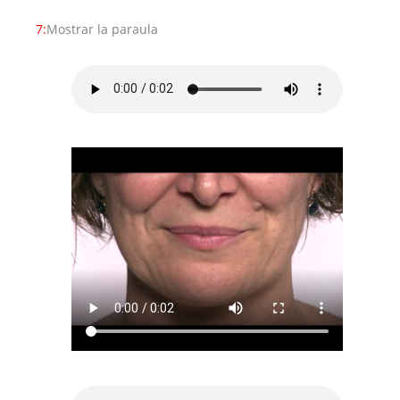
7:
Mostrar la paraula