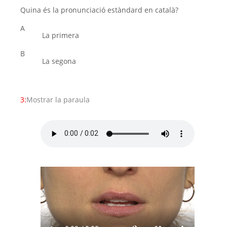
Quina és la pronunciació estàndard en català?
A
La primera
B
La segona
3:
Mostrar la paraula