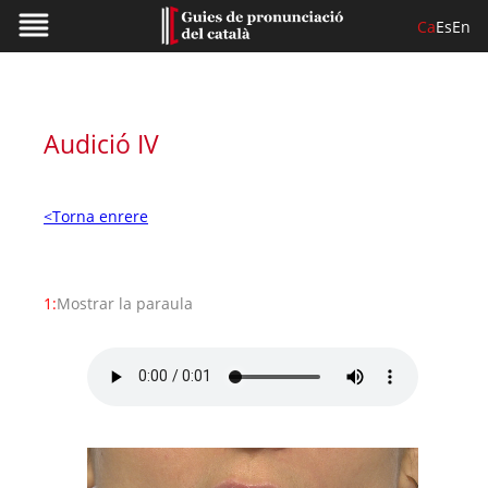
Ca
Es
En
Audició IV
<Torna enrere
1:
Mostrar la paraula