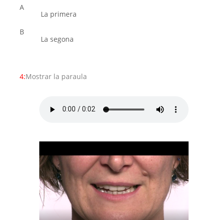
A
La primera
B
La segona
4:
Mostrar la paraula