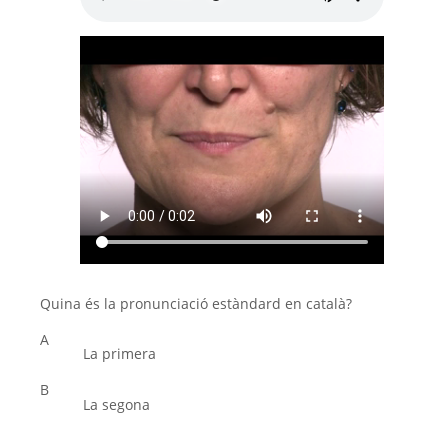
Quina és la pronunciació estàndard en català?
A
La primera
B
La segona