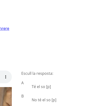
nrere
Escull la resposta:
A
Té el so [p]
B
No té el so [p]