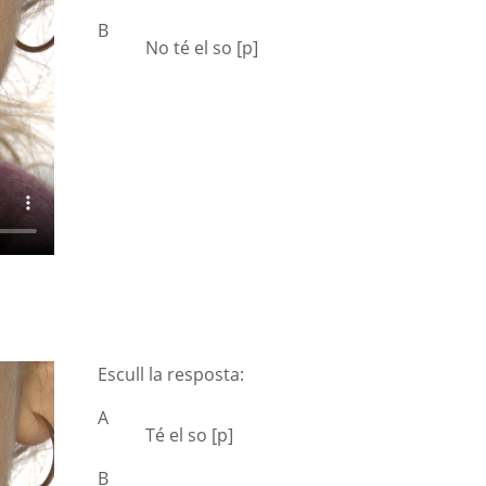
B
No té el so [p]
Escull la resposta:
A
Té el so [p]
B