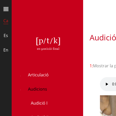
Ca
Audició 
Es
p
En
1:
Mostrar la 
Articulació
Audicions
Audició I