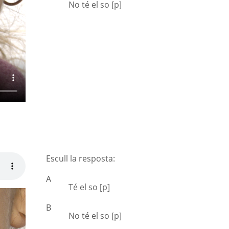
No té el so [p]
Escull la resposta:
A
Té el so [p]
B
No té el so [p]