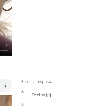
Escull la resposta:
A
Té el so [p]
B