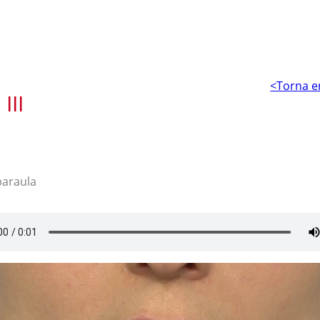
<Torna e
III
paraula