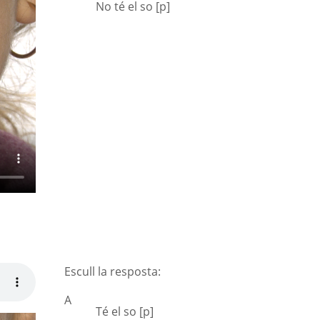
No té el so [p]
Escull la resposta:
A
Té el so [p]