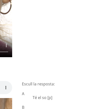
Escull la resposta:
A
Té el so [p]
B