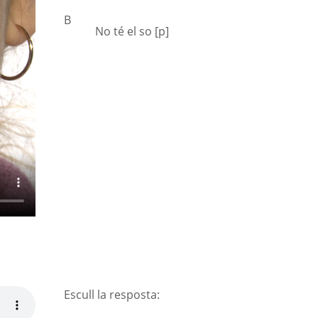
B
No té el so [p]
Escull la resposta: