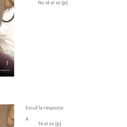
No té el so [p]
Escull la resposta:
A
Té el so [p]