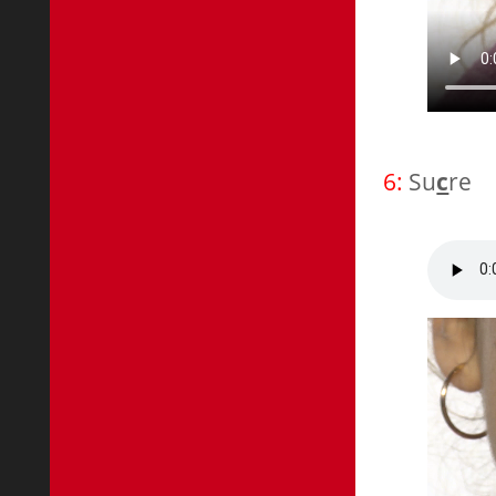
6:
Su
c
re