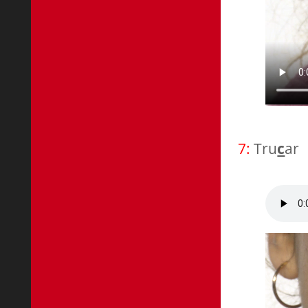
7:
Tru
c
ar