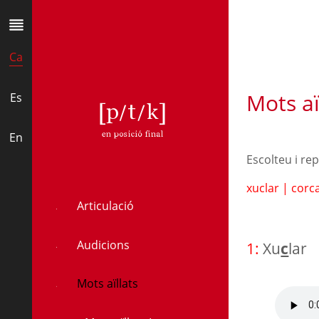
Ca
Mots aïl
Es
k
En
Escolteu i re
xuclar
|
corc
Articulació
Audicions
1:
Xu
c
lar
Mots aïllats