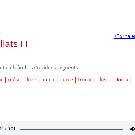
<Torna e
lats III
petiu els àudios i/o vídeos següents:
ar
|
músic
|
luxe
|
públic
|
sucre
|
trucar
|
closca
|
forca
|