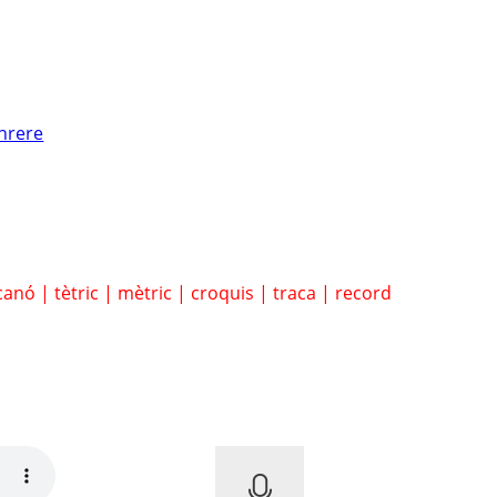
nrere
canó
|
tètric
|
mètric
|
croquis
|
traca
|
record