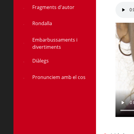
Fragments d'autor
Rondalla
Embarbussaments i
divertiments
Diàlegs
Pronunciem amb el cos