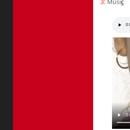
3:
Músi
c