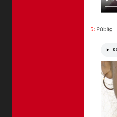
5:
Públi
c