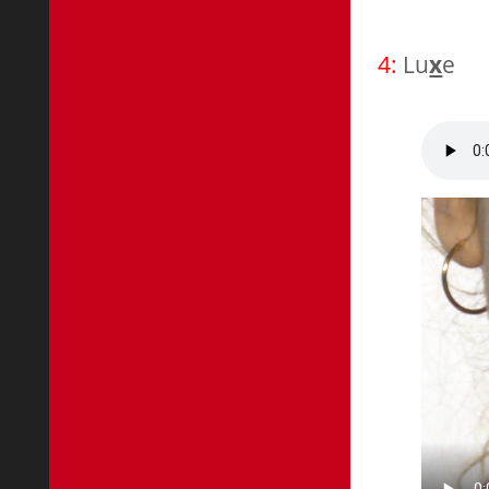
4:
Lu
x
e