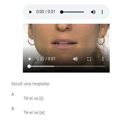
Escull una resposta:
A
Té el so [i]
B
Té el so [e]