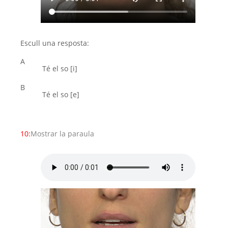
Escull una resposta:
A
Té el so [i]
B
Té el so [e]
10:
Mostrar la paraula