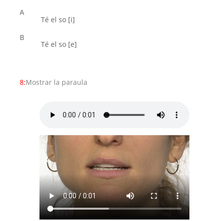
A
Té el so [i]
B
Té el so [e]
8:
Mostrar la paraula