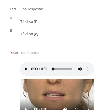
Escull una resposta:
A
Té el so [i]
B
Té el so [e]
9:
Mostrar la paraula