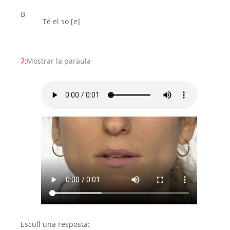
B
Té el so [e]
7:
Mostrar la paraula
Escull una resposta: