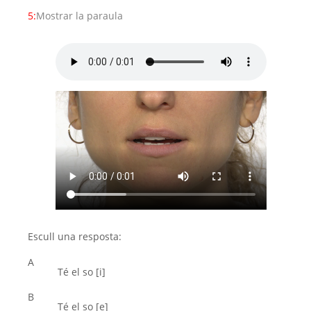
5:
Mostrar la paraula
Escull una resposta:
A
Té el so [i]
B
Té el so [e]