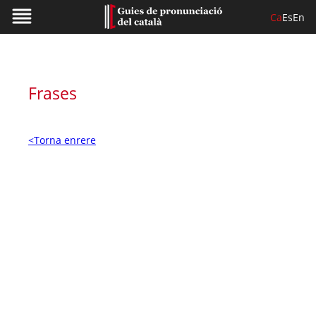
Ca
Es
En
Frases
<Torna enrere