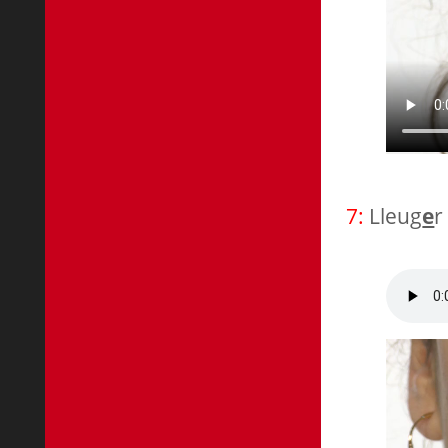
7:
Lleug
e
r