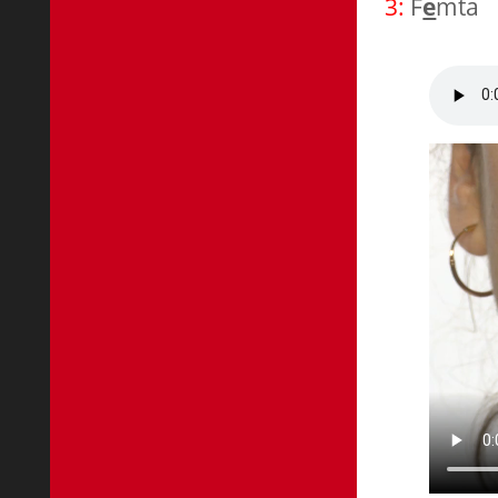
3:
F
e
mta