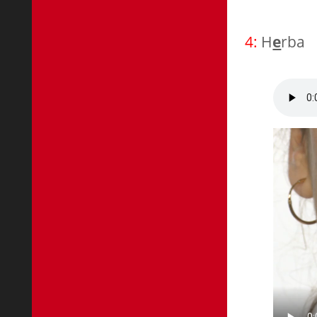
4:
H
e
rba