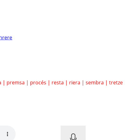
nrere
a
|
premsa
|
procés
|
resta
|
riera
|
sembra
|
tretze