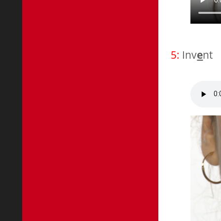
5:
Inv
e
nt