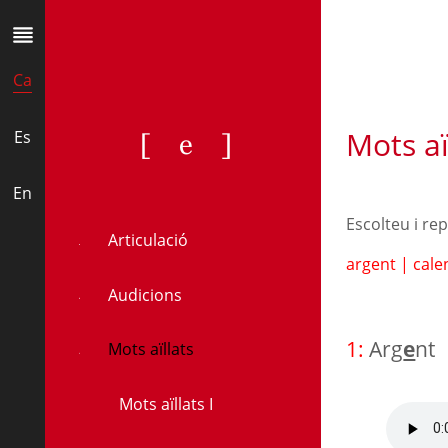
Ca
Mots aïl
[e]
Es
En
Escolteu i re
Articulació
argent
|
cale
Audicions
1:
Arg
e
nt
Mots aïllats
Mots aïllats I