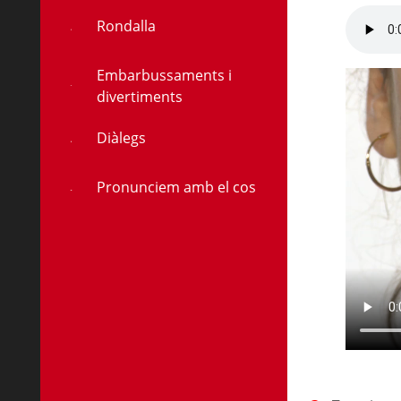
Rondalla
Embarbussaments i
divertiments
Diàlegs
Pronunciem amb el cos