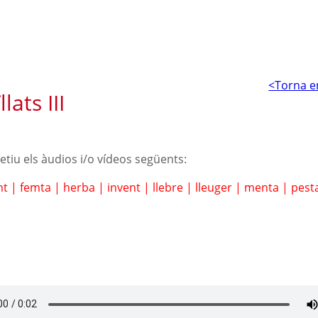
<Torna e
lats III
petiu els àudios i/o vídeos següents:
nt
|
femta
|
herba
|
invent
|
llebre
|
lleuger
|
menta
|
pest