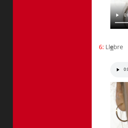
6:
Ll
e
bre