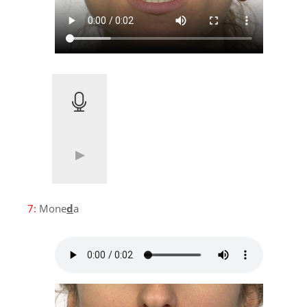
7:
Mone
d
a