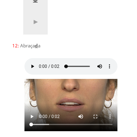
12:
Abraça
d
a