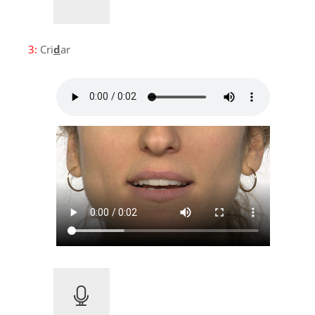
3:
Cri
d
ar