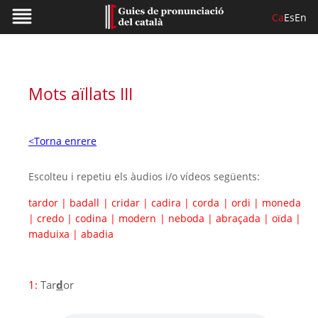
Ca
Es
En
Mots aïllats III
<Torna enrere
Escolteu i repetiu els àudios i/o vídeos següents:
tardor
|
badall
|
cridar
|
cadira
|
corda
|
ordi
|
moneda
|
credo
|
codina
|
modern
|
neboda
|
abraçada
|
oïda
|
maduixa
|
abadia
1:
Tar
d
or