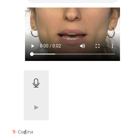
9:
Co
d
ina