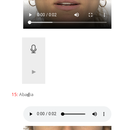
15:
Aba
d
ia