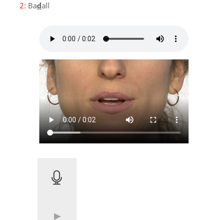
2:
Ba
d
all