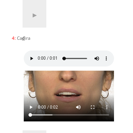
4:
Ca
d
ira