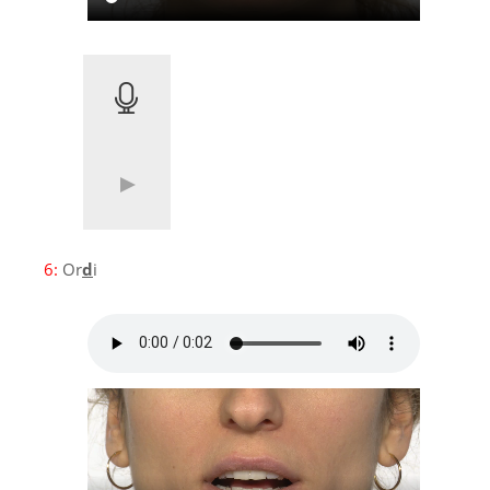
6:
Or
d
i