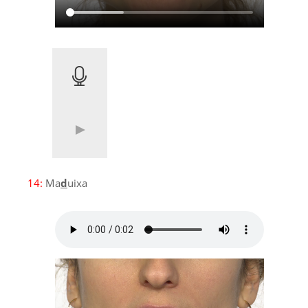
14:
Ma
d
uixa