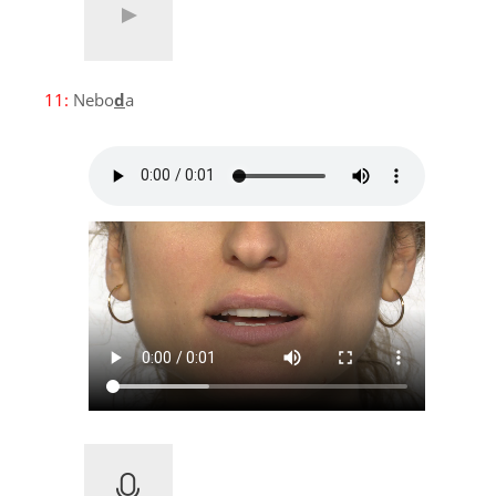
11:
Nebo
d
a