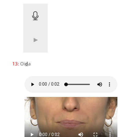
13:
Oï
d
a