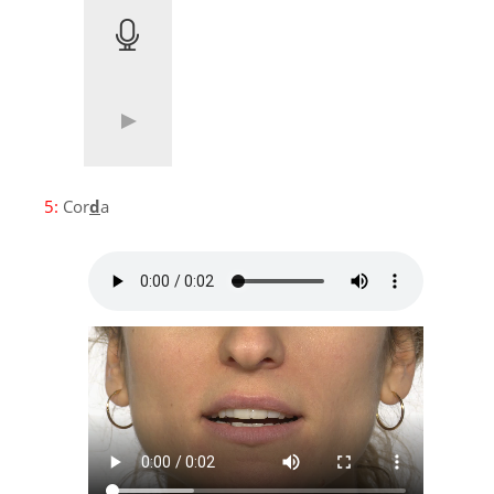
5:
Cor
d
a