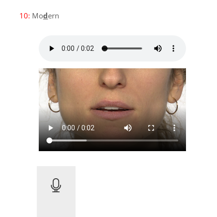
10:
Mo
d
ern