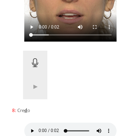
8:
Cre
d
o