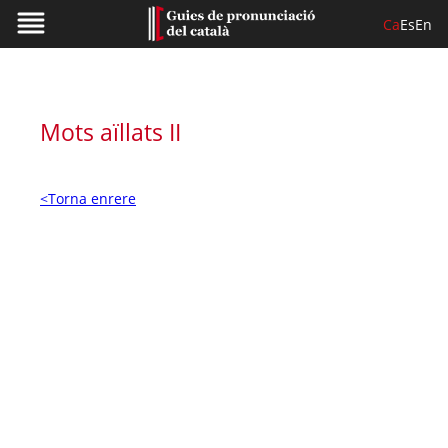
Ca
Es
En
Mots aïllats II
<Torna enrere