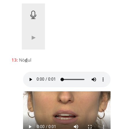
13:
Nò
d
ul