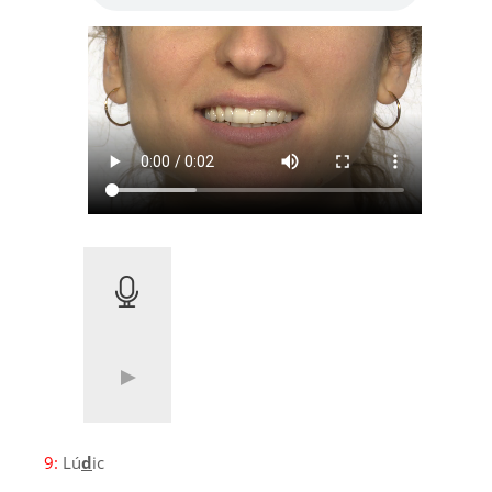
9:
Lú
d
ic