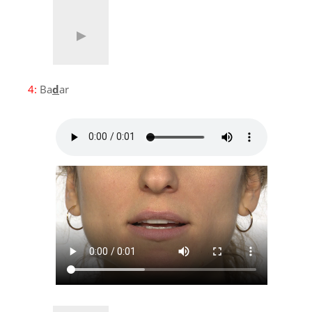
4:
Ba
d
ar