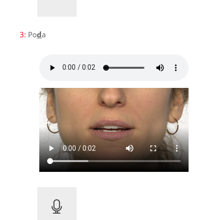
3:
Po
d
a