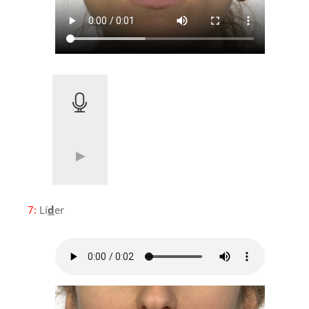
7:
Lí
d
er