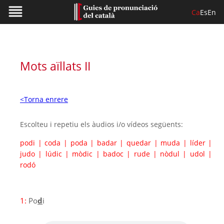
Ca
Es
En
Mots aïllats II
<Torna enrere
Escolteu i repetiu els àudios i/o vídeos següents:
podi
|
coda
|
poda
|
badar
|
quedar
|
muda
|
líder
|
judo
|
lúdic
|
mòdic
|
badoc
|
rude
|
nòdul
|
udol
|
rodó
1:
Po
d
i