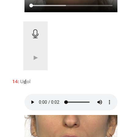
14:
U
d
ol