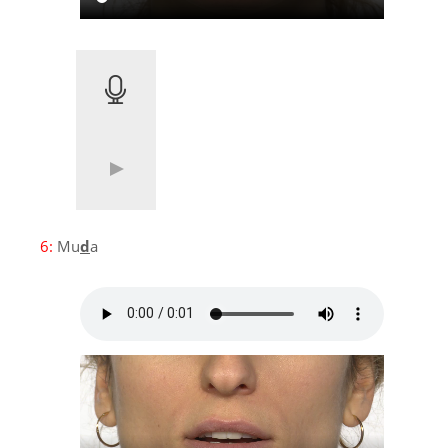
6:
Mu
d
a