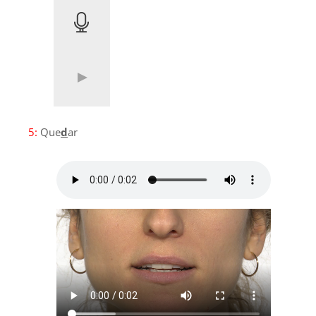
5:
Que
d
ar