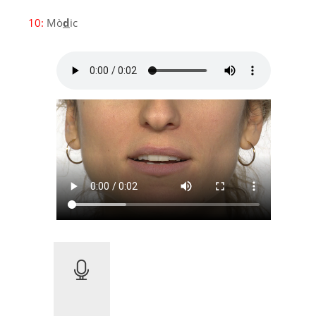
10:
Mò
d
ic