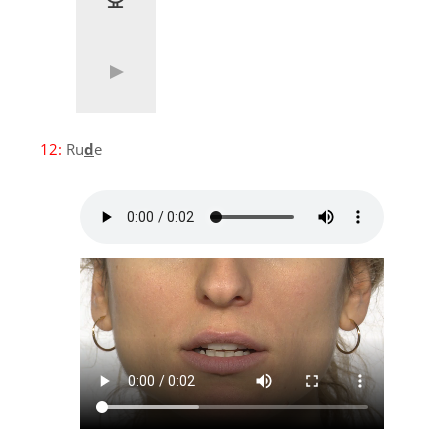
12:
Ru
d
e