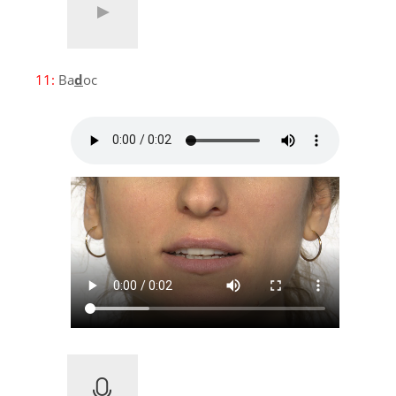
11:
Ba
d
oc