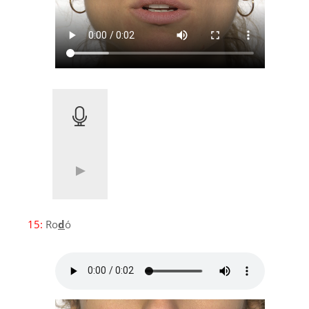
15:
Ro
d
ó