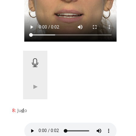
8:
Ju
d
o