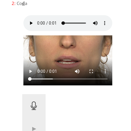
2:
Co
d
a