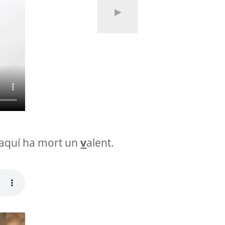
 aquí ha mort un
v
alent.