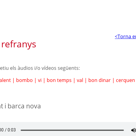
<Torna e
 refranys
petiu els àudios i/o vídeos següents:
alent
|
bombo
|
vi
|
bon temps
|
val
|
bon dinar
|
cerque
t i barca nova