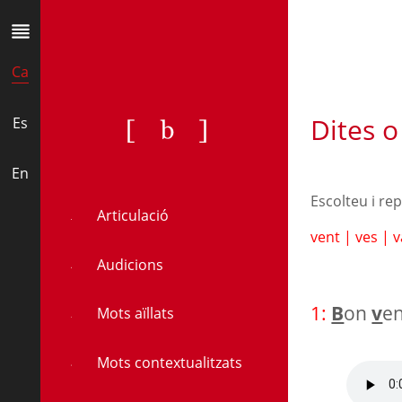
Ca
Dites o
[b]
Es
En
Escolteu i re
Articulació
vent
|
ves
|
v
Audicions
1:
B
on
v
en
Mots aïllats
Mots contextualitzats