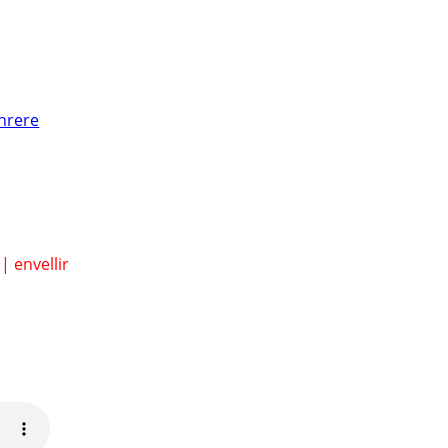
nrere
n
|
envellir