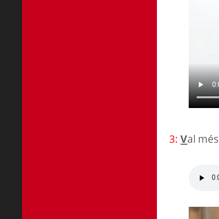
3:
V
al més