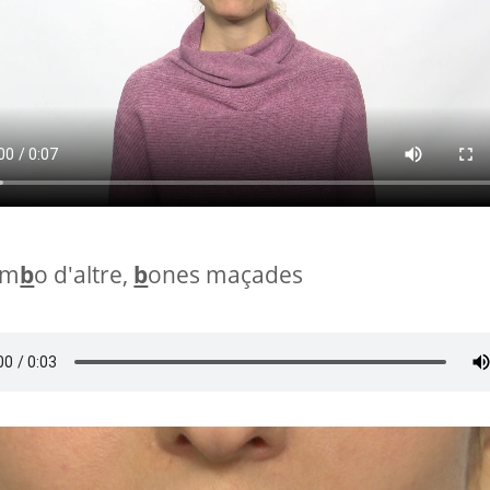
om
b
o d'altre,
b
ones maçades