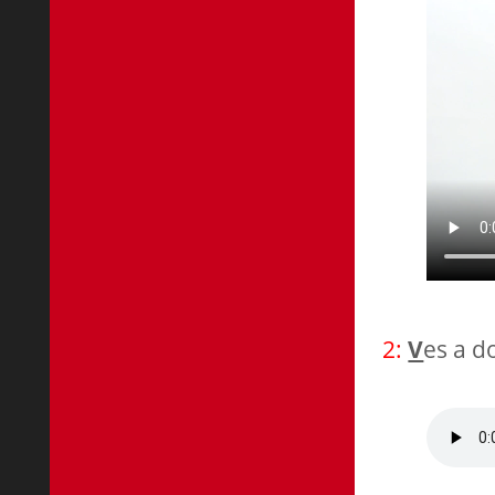
2:
V
es a do