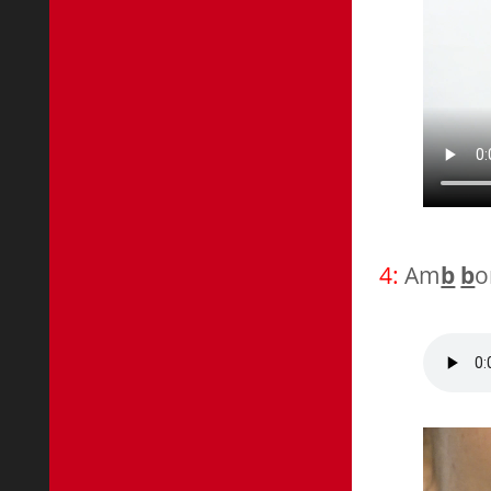
4:
Am
b
b